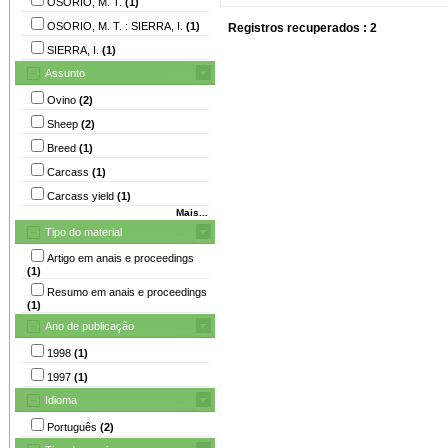
OSORIO, M. T.
(1)
OSORIO, M. T. : SIERRA, I.
(1)
Registros recuperados : 2
SIERRA, I.
(1)
Assunto
Ovino
(2)
Sheep
(2)
Breed
(1)
Carcass
(1)
Carcass yield
(1)
Mais...
Tipo do material
Artigo em anais e proceedings
(1)
Resumo em anais e proceedings
(1)
Ano de publicação
1998
(1)
1997
(1)
Idioma
Português
(2)