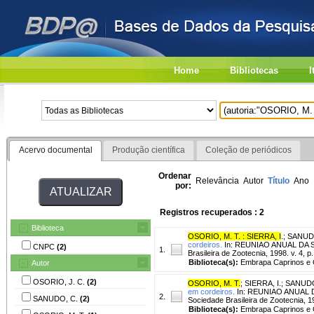
Home
Bibliotecas
I
Acervo documental
Produção científica
Coleção de periódicos
Ordenar
Relevância
Autor
Título
Ano
por:
Registros recuperados : 2
Biblioteca
OSORIO, M. T. : SIERRA, I
.
;
SANUD
cordeiros.
In: REUNIAO ANUAL DA SO
CNPC
(2)
1.
Brasileira de Zootecnia, 1998. v. 4, p
Biblioteca(s):
Embrapa Caprinos e 
Autor
OSORIO, J. C.
(2)
OSORIO, M. T.
;
SIERRA, I.
;
SANUDO
em cordeiros.
In: REUNIAO ANUAL DA
2.
SANUDO, C.
(2)
Sociedade Brasileira de Zootecnia, 1
Biblioteca(s):
Embrapa Caprinos e 