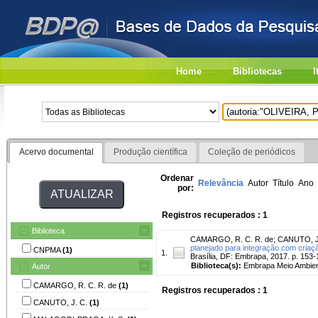
Home
Bibliotecas
I
Acervo documental
Produção científica
Coleção de periódicos
Ordenar
Relevância
Autor
Título
Ano
por:
Registros recuperados : 1
Biblioteca
CAMARGO, R. C. R. de
;
CANUTO, J
planejado para integração com criaçã
CNPMA
(1)
1.
Brasília, DF: Embrapa, 2017. p. 153-
Biblioteca(s):
Embrapa Meio Ambien
Autor
CAMARGO, R. C. R. de
(1)
Registros recuperados : 1
CANUTO, J. C.
(1)