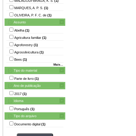
MALAGODI-BRAGA, K. S.
(1)
MARQUES, A. P. S.
(1)
OLIVEIRA, P. F. C. de
(1)
Assunto
Abelha
(1)
Agricultura familiar
(1)
Agroforestry
(1)
Agrossilvicultura
(1)
Bees
(1)
Mais...
Tipo do material
Parte de livro
(1)
Ano de publicação
2017
(1)
Idioma
Português
(1)
Tipo do arquivo
Documento digital
(1)