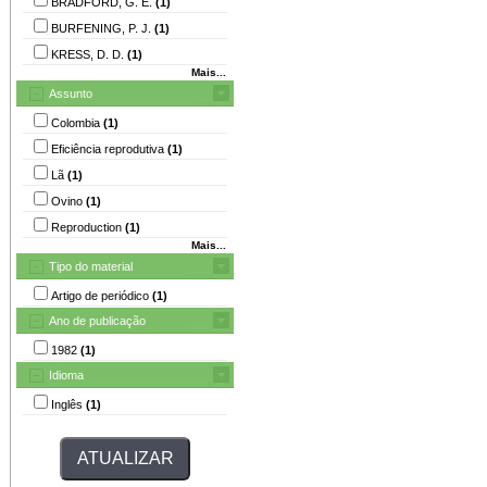
BRADFORD, G. E.
(1)
BURFENING, P. J.
(1)
KRESS, D. D.
(1)
Mais...
Assunto
Colombia
(1)
Eficiência reprodutiva
(1)
Lã
(1)
Ovino
(1)
Reproduction
(1)
Mais...
Tipo do material
Artigo de periódico
(1)
Ano de publicação
1982
(1)
Idioma
Inglês
(1)