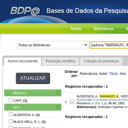
Home
Bibliotecas
I
Acervo documental
Produção científica
Coleção de periódicos
Ordenar
Relevância
Autor
Título
Ano
por:
Registros recuperados : 1
Biblioteca
ALDERSON, A.
;
NARANJO, A
.
;
KRES
Rambouillet Corriedale American Rom
CNPC
(1)
1.
Research, v. 2 n. 1, p. 38-48, 1982.
Biblioteca(s):
Embrapa Caprinos e 
Autor
ALDERSON, A.
(1)
Registros recuperados : 1
BLACK WELL, R. L.
(1)