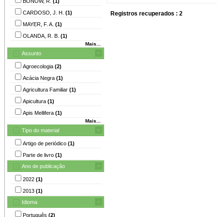
BONOW, R.
(1)
CARDOSO, J. H.
(1)
Registros recuperados : 2
MAYER, F. A.
(1)
OLANDA, R. B.
(1)
Mais...
Assunto
Agroecologia
(2)
Acácia Negra
(1)
Agricultura Familiar
(1)
Apicultura
(1)
Apis Mellifera
(1)
Mais...
Tipo do material
Artigo de periódico
(1)
Parte de livro
(1)
Ano de publicação
2022
(1)
2013
(1)
Idioma
Português
(2)