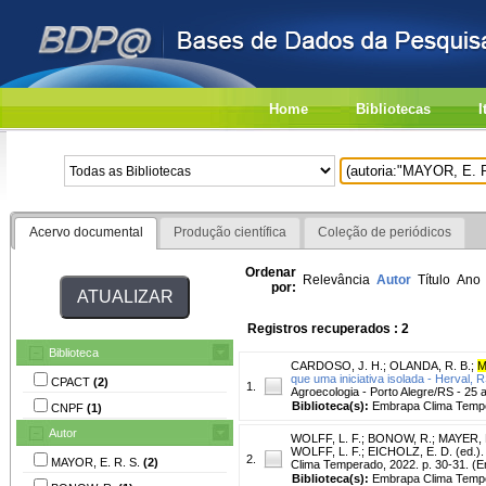
Home
Bibliotecas
I
Acervo documental
Produção científica
Coleção de periódicos
Ordenar
Relevância
Autor
Título
Ano
por:
Registros recuperados : 2
Biblioteca
CARDOSO, J. H.
;
OLANDA, R. B.
;
M
que uma iniciativa isolada - Herval, 
CPACT
(2)
1.
Agroecologia - Porto Alegre/RS - 25 
Biblioteca(s):
Embrapa Clima Temp
CNPF
(1)
Autor
WOLFF, L. F.
;
BONOW, R.
;
MAYER, F
WOLFF, L. F.; EICHOLZ, E. D. (ed.). 
2.
MAYOR, E. R. S.
(2)
Clima Temperado, 2022. p. 30-31. 
Biblioteca(s):
Embrapa Clima Tempe