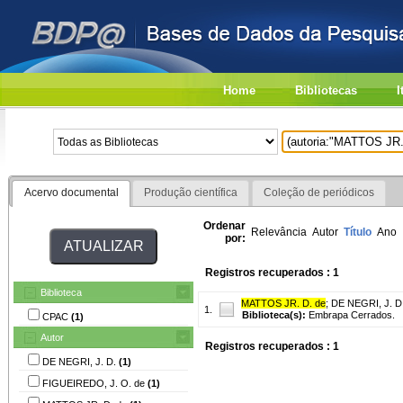
Home
Bibliotecas
I
Acervo documental
Produção científica
Coleção de periódicos
Ordenar
Relevância
Autor
Título
Ano
por:
Registros recuperados : 1
Biblioteca
MATTOS JR. D. de
;
DE NEGRI, J. D
1.
Biblioteca(s):
Embrapa Cerrados.
CPAC
(1)
Autor
Registros recuperados : 1
DE NEGRI, J. D.
(1)
FIGUEIREDO, J. O. de
(1)