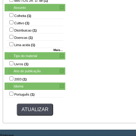
MATTOS JR. D. de
(1)
Assunto
Colheita
(1)
Cultivo
(1)
Distribuicao
(1)
Doencas
(1)
Lima acida
(1)
Mais...
Tipo do material
Livros
(1)
Ano de publicação
2003
(1)
Idioma
Português
(1)
Embrapa