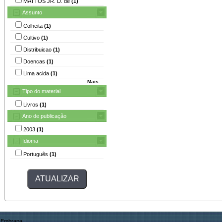
MATTOS JR. D. de
(1)
Assunto
Colheita
(1)
Cultivo
(1)
Distribuicao
(1)
Doencas
(1)
Lima acida
(1)
Mais...
Tipo do material
Livros
(1)
Ano de publicação
2003
(1)
Idioma
Português
(1)
Embrapa