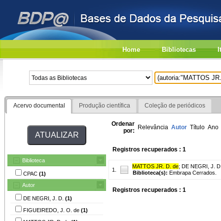
Home
Bibliotecas
I
Acervo documental
Produção científica
Coleção de periódicos
Ordenar
Relevância
Autor
Título
Ano
por:
Registros recuperados : 1
Biblioteca
MATTOS JR. D. de
;
DE NEGRI, J. D
1.
Biblioteca(s):
Embrapa Cerrados.
CPAC
(1)
Autor
Registros recuperados : 1
DE NEGRI, J. D.
(1)
FIGUEIREDO, J. O. de
(1)