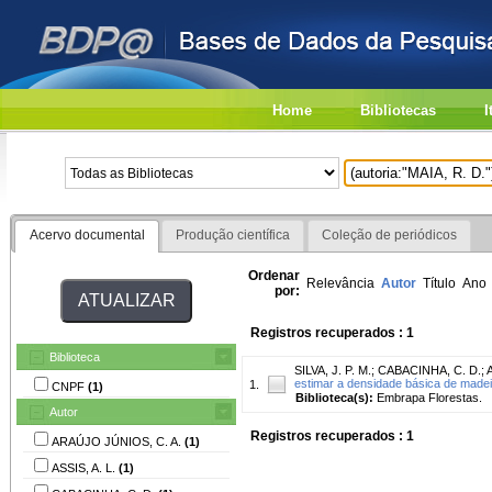
Home
Bibliotecas
I
Acervo documental
Produção científica
Coleção de periódicos
Ordenar
Relevância
Autor
Título
Ano
por:
Registros recuperados : 1
Biblioteca
SILVA, J. P. M.
;
CABACINHA, C. D.
;
A
estimar a densidade básica de madei
1.
CNPF
(1)
Biblioteca(s):
Embrapa Florestas.
Autor
Registros recuperados : 1
ARAÚJO JÚNIOS, C. A.
(1)
ASSIS, A. L.
(1)