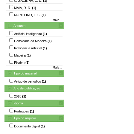
CABACINHA, C. D.
(1)
MAIA, R. D.
(1)
MONTEIRO, T. C.
(1)
Mais...
Assunto
Artificial intelligence
(1)
Densidade da Madeira
(1)
Inteligência artificial
(1)
Madeira
(1)
Pilodyn
(1)
Mais...
Tipo do material
Artigo de periódico
(1)
Ano de publicação
2018
(1)
Idioma
Português
(1)
Tipo do arquivo
Documento digital
(1)