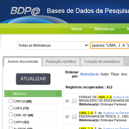
Home
Bibliotecas
I
Acervo documental
Produção científica
Coleção de periódicos
Ordenar
Relevância
Autor
Título
Ano
por:
Registros recuperados : 412
Biblioteca
FERRAZ DE
LIMA, J. A
.
A pesca no
BRASILEIRO DE ENGENHARIA DE PESCA
21.
CPATSA
(88)
Biblioteca(s):
Embrapa Pantanal.
CNPS
(73)
LIMA, J. A
. F. de.
A pesca no Pantana
CPAF-AP
(68)
ENGENHARIA DE PESCA, 2., 1981, Rec
22.
Biblioteca(s):
Embrapa Pantanal.
CNPH
(51)
LIMA, J. A
. F. de.
A pesca no Pantan
AI-SEDE
(33)