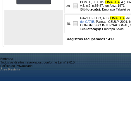
PONTE, J. J. da
;
LIMA, J. A
. A.
;
BRA
v.3, n.2, p.85-87, jun./dez. 1971.
39.
Biblioteca(s):
Embrapa Tabuleiros 
GAZEL FILHO, A. B
;
LIMA, J. A
. de
del CATIE.
Palmas: CEULP, 2001.
40.
CONGRESSO INTERNACIONAL, 1.; 
Biblioteca(s):
Embrapa Solos.
Registros recuperados : 412
Embrapa
Todos os direitos reservados, conforme Lei n° 9.610
Política de Privacidade
Área Restrita