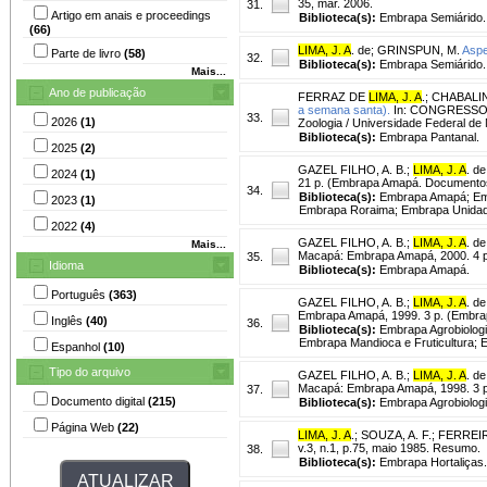
35, mar. 2006.
31.
Artigo em anais e proceedings
Biblioteca(s):
Embrapa Semiárido.
(66)
LIMA, J. A
. de
;
GRINSPUN, M.
Aspe
Parte de livro
(58)
32.
Biblioteca(s):
Embrapa Semiárido.
Mais...
Ano de publicação
FERRAZ DE
LIMA, J. A
.
;
CHABALIN
a semana santa).
In: CONGRESSO BR
33.
2026
(1)
Zoologia / Universidade Federal de
Biblioteca(s):
Embrapa Pantanal.
2025
(2)
GAZEL FILHO, A. B.
;
LIMA, J. A
. de
2024
(1)
21 p. (Embrapa Amapá. Documentos
34.
Biblioteca(s):
Embrapa Amapá; Emb
2023
(1)
Embrapa Roraima; Embrapa Unidad
2022
(4)
GAZEL FILHO, A. B.
;
LIMA, J. A
. de
Mais...
Macapá: Embrapa Amapá, 2000. 4 p
35.
Idioma
Biblioteca(s):
Embrapa Amapá.
Português
(363)
GAZEL FILHO, A. B.
;
LIMA, J. A
. de
Embrapa Amapá, 1999. 3 p. (Embra
Inglês
(40)
36.
Biblioteca(s):
Embrapa Agrobiolog
Embrapa Mandioca e Fruticultura;
Espanhol
(10)
Tipo do arquivo
GAZEL FILHO, A. B.
;
LIMA, J. A
. de
Macapá: Embrapa Amapá, 1998. 3 p
37.
Documento digital
(215)
Biblioteca(s):
Embrapa Agrobiolog
Página Web
(22)
LIMA, J. A
.
;
SOUZA, A. F.
;
FERREIRA
v.3, n.1, p.75, maio 1985. Resumo.
38.
Biblioteca(s):
Embrapa Hortaliças.