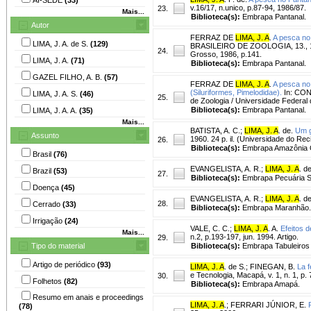
v.16/17, n.unico, p.87-94, 1986/87.
23.
Mais...
Biblioteca(s):
Embrapa Pantanal.
Autor
FERRAZ DE
LIMA, J. A
.
A pesca no
LIMA, J. A. de S.
(129)
BRASILEIRO DE ZOOLOGIA, 13., 1986
24.
Grosso, 1986, p.141.
LIMA, J. A.
(71)
Biblioteca(s):
Embrapa Pantanal.
GAZEL FILHO, A. B.
(57)
FERRAZ DE
LIMA, J. A
.
A pesca no
(Siluriformes, Pimelodidae).
In: CON
LIMA, J. A. S.
(46)
25.
de Zoologia / Universidade Federal
Biblioteca(s):
Embrapa Pantanal.
LIMA, J. A. A.
(35)
Mais...
BATISTA, A. C.
;
LIMA, J. A
. de.
Um g
Assunto
1960. 24 p. il. (Universidade do Reci
26.
Biblioteca(s):
Embrapa Amazônia O
Brasil
(76)
EVANGELISTA, A. R.
;
LIMA, J. A
. de
Brazil
(53)
27.
Biblioteca(s):
Embrapa Pecuária S
Doença
(45)
EVANGELISTA, A. R.
;
LIMA, J. A
. de
28.
Cerrado
(33)
Biblioteca(s):
Embrapa Maranhão.
Irrigação
(24)
VALE, C. C.
;
LIMA, J. A
. A.
Efeitos d
Mais...
n.2, p.193-197, jun. 1994. Artigo.
29.
Tipo do material
Biblioteca(s):
Embrapa Tabuleiros 
Artigo de periódico
(93)
LIMA, J. A
. de S.
;
FINEGAN, B.
La f
e Tecnologia, Macapá, v. 1, n. 1, p
30.
Folhetos
(82)
Biblioteca(s):
Embrapa Amapá.
Resumo em anais e proceedings
LIMA, J. A
.
;
FERRARI JÚNIOR, E.
(78)