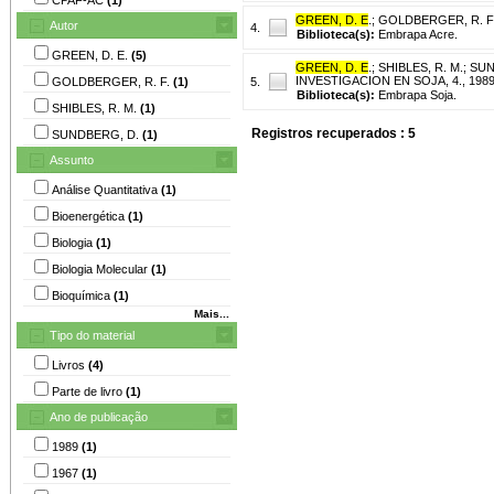
GREEN, D. E
.
;
GOLDBERGER, R. F
Autor
4.
Biblioteca(s):
Embrapa Acre.
GREEN, D. E.
(5)
GREEN, D. E
.
;
SHIBLES, R. M.
;
SUN
INVESTIGACION EN SOJA, 4., 1989, B
GOLDBERGER, R. F.
(1)
5.
Biblioteca(s):
Embrapa Soja.
SHIBLES, R. M.
(1)
Registros recuperados : 5
SUNDBERG, D.
(1)
Assunto
Análise Quantitativa
(1)
Bioenergética
(1)
Biologia
(1)
Biologia Molecular
(1)
Bioquímica
(1)
Mais...
Tipo do material
Livros
(4)
Parte de livro
(1)
Ano de publicação
1989
(1)
1967
(1)