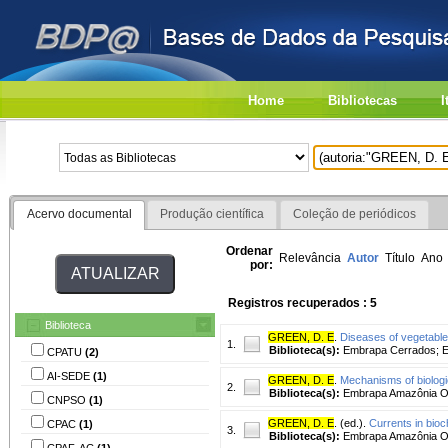
Home
Bibliotecas
I
Acervo documental
Produção científica
Coleção de periódicos
Ordenar
Relevância
Autor
Título
Ano
por:
Registros recuperados : 5
Biblioteca
GREEN, D. E
.
Diseases of vegetable
1.
Biblioteca(s):
Embrapa Cerrados; E
CPATU
(2)
AI-SEDE
(1)
GREEN, D. E
.
Mechanisms of biologic
2.
Biblioteca(s):
Embrapa Amazônia Or
CNPSO
(1)
GREEN, D. E
. (ed.).
Currents in bio
CPAC
(1)
3.
Biblioteca(s):
Embrapa Amazônia Or
CPAF-AC
(1)