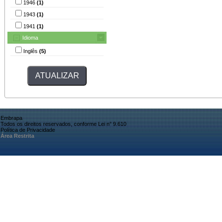
1946
(1)
1943
(1)
1941
(1)
Idioma
Inglês
(5)
Embrapa
Todos os direitos reservados, conforme Lei n° 9.610
Política de Privacidade
Área Restrita