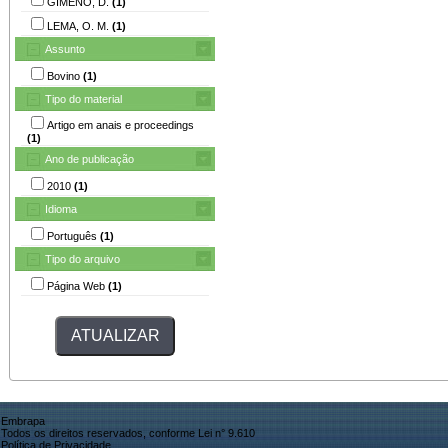
GIMENO, D.
(1)
LEMA, O. M.
(1)
Assunto
Bovino
(1)
Tipo do material
Artigo em anais e proceedings
(1)
Ano de publicação
2010
(1)
Idioma
Português
(1)
Tipo do arquivo
Página Web
(1)
Embrapa
Todos os direitos reservados, conforme Lei n° 9.610
Política de Privacidade