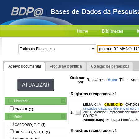
Home
Bibliotecas
I
Acervo documental
Produção científica
Coleção de periódicos
Ordenar
Relevância
Autor
Título
Ano
por:
Registros recuperados : 1
Biblioteca
LEMA, O. M.
;
GIMENO, D
.
;
CARDOSO
cruzados utilizando diferenças no cri
CPPSUL
(1)
2010, Salvador. Empreendedorismo e 
1.
CD-ROM.
Autor
Biblioteca(s):
Embrapa Pecuária Su
CARDOSO, F. F.
(1)
Registros recuperados : 1
DIONELLO, N. J. L.
(1)