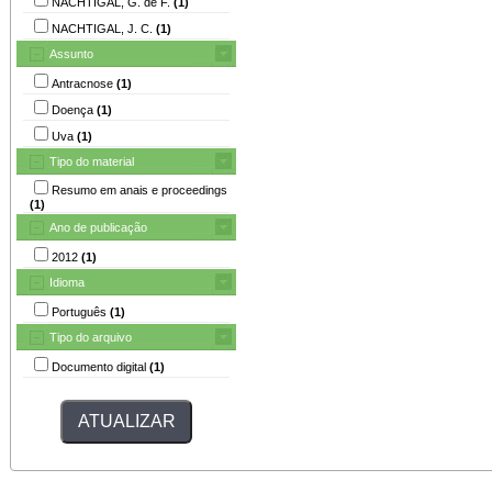
NACHTIGAL, G. de F.
(1)
NACHTIGAL, J. C.
(1)
Assunto
Antracnose
(1)
Doença
(1)
Uva
(1)
Tipo do material
Resumo em anais e proceedings
(1)
Ano de publicação
2012
(1)
Idioma
Português
(1)
Tipo do arquivo
Documento digital
(1)