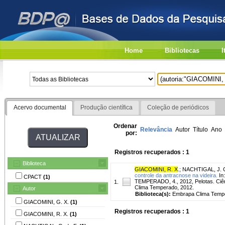
Home
Bibliotecas
I
Acervo documental
Produção científica
Coleção de periódicos
Ordenar
Relevância
Autor
Título
Ano
por:
Registros recuperados : 1
Biblioteca
GIACOMINI, R. X
.
;
NACHTIGAL, J. 
controle da antracnose na videira.
In
CPACT
(1)
TEMPERADO, 4., 2012, Pelotas. Ciên
1.
Clima Temperado, 2012.
Autor
Biblioteca(s):
Embrapa Clima Temp
GIACOMINI, G. X.
(1)
Registros recuperados : 1
GIACOMINI, R. X.
(1)