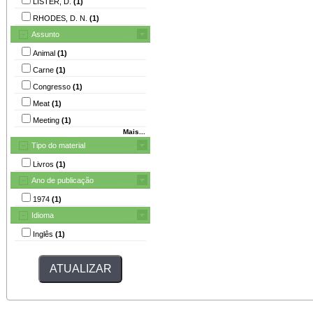
LISTER, D.
(1)
RHODES, D. N.
(1)
Assunto
Animal
(1)
Carne
(1)
Congresso
(1)
Meat
(1)
Meeting
(1)
Mais...
Tipo do material
Livros
(1)
Ano de publicação
1974
(1)
Idioma
Inglês
(1)