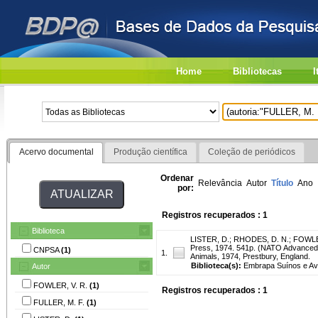
Home
Bibliotecas
I
Acervo documental
Produção científica
Coleção de periódicos
Ordenar
Relevância
Autor
Título
Ano
por:
Registros recuperados : 1
Biblioteca
LISTER, D.
;
RHODES, D. N.
;
FOWLE
Press, 1974. 541p. (NATO Advanced S
CNPSA
(1)
1.
Animals, 1974, Prestbury, England.
Biblioteca(s):
Embrapa Suínos e Av
Autor
FOWLER, V. R.
(1)
Registros recuperados : 1
FULLER, M. F.
(1)