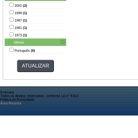
2002
(2)
1998
(1)
1987
(1)
1981
(1)
1973
(1)
Idioma
Português
(6)
Embrapa
Todos os direitos reservados, conforme Lei n° 9.610
Política de Privacidade
Área Restrita