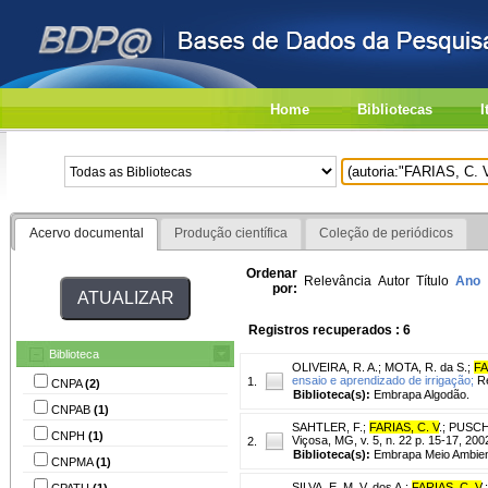
Home
Bibliotecas
I
Acervo documental
Produção científica
Coleção de periódicos
Ordenar
Relevância
Autor
Título
Ano
por:
Registros recuperados : 6
Biblioteca
OLIVEIRA, R. A.
;
MOTA, R. da S.
;
FA
ensaio e aprendizado de irrigação;
Re
1.
CNPA
(2)
Biblioteca(s):
Embrapa Algodão.
CNPAB
(1)
SAHTLER, F.
;
FARIAS, C. V
.
;
PUSCH
CNPH
(1)
Viçosa, MG, v. 5, n. 22 p. 15-17, 200
2.
Biblioteca(s):
Embrapa Meio Ambien
CNPMA
(1)
SILVA, E. M. V. dos A.
;
FARIAS, C. V
.
CPATU
(1)