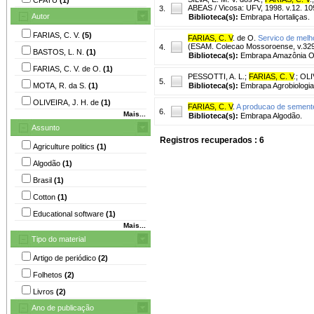
ABEAS / Vicosa: UFV, 1998. v.12. 109
3.
Autor
Biblioteca(s):
Embrapa Hortaliças.
FARIAS, C. V.
(5)
FARIAS, C. V
. de O.
Servico de melh
(ESAM. Colecao Mossoroense, v.329
4.
BASTOS, L. N.
(1)
Biblioteca(s):
Embrapa Amazônia Or
FARIAS, C. V. de O.
(1)
PESSOTTI, A. L.
;
FARIAS, C. V
.
;
OLI
5.
MOTA, R. da S.
(1)
Biblioteca(s):
Embrapa Agrobiologia
OLIVEIRA, J. H. de
(1)
FARIAS, C. V
.
A producao de sement
6.
Mais...
Biblioteca(s):
Embrapa Algodão.
Assunto
Registros recuperados : 6
Agriculture politics
(1)
Algodão
(1)
Brasil
(1)
Cotton
(1)
Educational software
(1)
Mais...
Tipo do material
Artigo de periódico
(2)
Folhetos
(2)
Livros
(2)
Ano de publicação