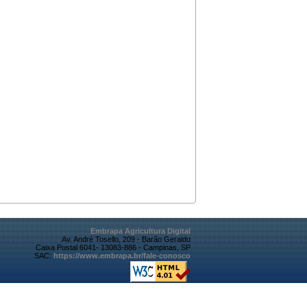
Embrapa Agricultura Digital
Av. André Tosello, 209 - Barão Geraldo
Caixa Postal 6041- 13083-886 - Campinas, SP
SAC:
https://www.embrapa.br/fale-conosco