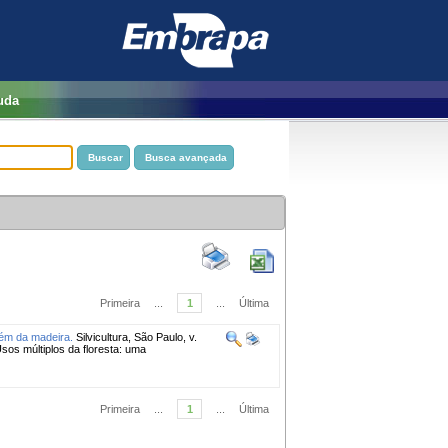
uda
Primeira
...
1
...
Última
lém da madeira.
Silvicultura, São Paulo, v.
Usos múltiplos da floresta: uma
Primeira
...
1
...
Última