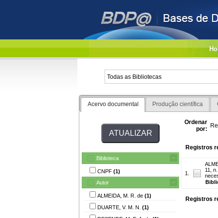
Ho
Acervo documental
Produção científica
Ordenar
Re
por:
Registros r
Biblioteca
ALME
11, n
CNPF
(1)
1.
nece
Bibl
Autor
ALMEIDA, M. R. de
(1)
Registros r
DUARTE, V. M. N.
(1)