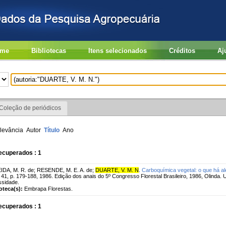
me
Bibliotecas
Itens selecionados
Créditos
Aj
Coleção de periódicos
levância
Autor
Título
Ano
ecuperados : 1
IDA, M. R. de
;
RESENDE, M. E. A. de
;
DUARTE, V. M. N
.
Carboquímica vegetal: o que há a
. 41, p. 179-188, 1986. Edição dos anais do 5º Congresso Florestal Brasileiro, 1986, Olinda. 
ssidade.
ioteca(s):
Embrapa Florestas.
ecuperados : 1