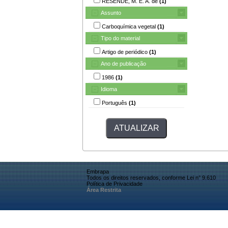
RESENDE, M. E. A. de
(1)
Assunto
Carboquímica vegetal
(1)
Tipo do material
Artigo de periódico
(1)
Ano de publicação
1986
(1)
Idioma
Português
(1)
Embrapa
Todos os direitos reservados, conforme Lei n° 9.610
Política de Privacidade
Área Restrita