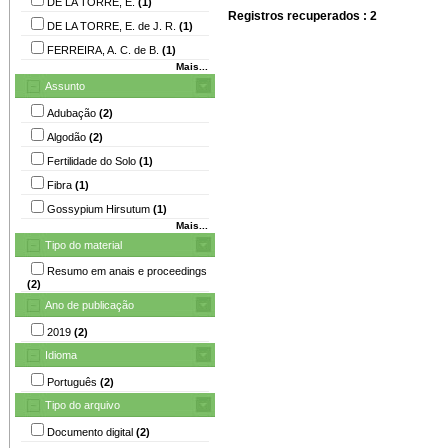
DE LA TORRE, E.
(1)
Registros recuperados : 2
DE LA TORRE, E. de J. R.
(1)
FERREIRA, A. C. de B.
(1)
Mais...
Assunto
Adubação
(2)
Algodão
(2)
Fertilidade do Solo
(1)
Fibra
(1)
Gossypium Hirsutum
(1)
Mais...
Tipo do material
Resumo em anais e proceedings
(2)
Ano de publicação
2019
(2)
Idioma
Português
(2)
Tipo do arquivo
Documento digital
(2)