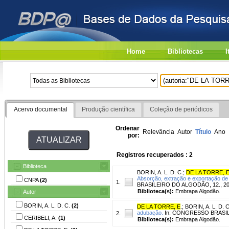
Home
Bibliotecas
I
Acervo documental
Produção científica
Coleção de periódicos
Ordenar
Relevância
Autor
Título
Ano
por:
Registros recuperados : 2
Biblioteca
BORIN, A. L. D. C.
;
DE LA TORRE, 
Absorção, extração e exportação de 
CNPA
(2)
1.
BRASILEIRO DO ALGODÃO, 12., 2019,
Biblioteca(s):
Embrapa Algodão.
Autor
BORIN, A. L. D. C.
(2)
DE LA TORRE, E
.
;
BORIN, A. L. D. C
adubação.
In: CONGRESSO BRASILEIR
2.
CERIBELI, A.
(1)
Biblioteca(s):
Embrapa Algodão.