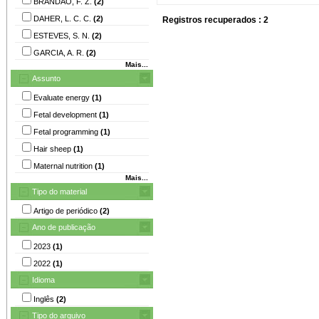
BRANDÃO, F. Z.
(2)
DAHER, L. C. C.
(2)
Registros recuperados : 2
ESTEVES, S. N.
(2)
GARCIA, A. R.
(2)
Mais...
Assunto
Evaluate energy
(1)
Fetal development
(1)
Fetal programming
(1)
Hair sheep
(1)
Maternal nutrition
(1)
Mais...
Tipo do material
Artigo de periódico
(2)
Ano de publicação
2023
(1)
2022
(1)
Idioma
Inglês
(2)
Tipo do arquivo