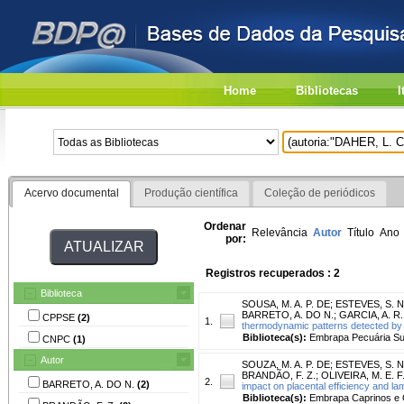
Home
Bibliotecas
I
Acervo documental
Produção científica
Coleção de periódicos
Ordenar
Relevância
Autor
Título
Ano
por:
Registros recuperados : 2
Biblioteca
SOUSA, M. A. P. DE
;
ESTEVES, S. N
BARRETO, A. DO N.
;
GARCIA, A. R.
CPPSE
(2)
1.
thermodynamic patterns detected by 
Biblioteca(s):
Embrapa Pecuária Su
CNPC
(1)
Autor
SOUZA, M. A. P. DE
;
ESTEVES, S. N
BRANDÃO, F. Z.
;
OLIVEIRA, M. E. F
2.
BARRETO, A. DO N.
(2)
impact on placental efficiency and l
Biblioteca(s):
Embrapa Caprinos e 