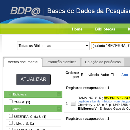
Home
Bibliotecas
I
Acervo documental
Produção científica
Coleção de periódicos
Ordenar
Relevância
Autor
Título
Ano
por:
Registros recuperados : 1
Biblioteca
RAMALHO, S. R.
;
BEZERRA, C. da 
peptidase kunitz Inhibitor from platy
CNPGC
(1)
1.
Chemistry. v. 66, n. 6, p. 1349-1358, 
Biblioteca(s):
Embrapa Gado de Co
Autor
BEZERRA, C. da S.
(1)
Registros recuperados : 1
LIMA, L. S.
(1)