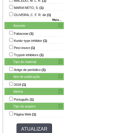
MACEDO, M. L. R.
(1)
MARIA NETO, S.
(1)
OLIVEIRA, C. F. R. de
(1)
Mais...
Assunto
Fabaceae
(1)
Kunitz-type inhibitor
(1)
Pest insect
(1)
Trypsin inhibitors
(1)
Tipo do material
Artigo de periódico
(1)
Ano de publicação
2018
(1)
Idioma
Português
(1)
Tipo do arquivo
Página Web
(1)