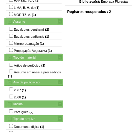
HANSEL, F. A.
(2)
Biblioteca(s):
Embrapa Florestas.
LIMA, B. H. de
(1)
Registros recuperados : 2
MORITZ, A.
(1)
Assunto
Eucalyptus benthamii
(2)
Eucalyptus badjensis
(1)
Micropropagação
(1)
Propagação Vegetativa
(1)
Tipo do material
Artigo de periódico
(1)
Resumo em anais e proceedings
(1)
Ano de publicação
2007
(1)
2006
(1)
Idioma
Português
(2)
Tipo do arquivo
Documento digital
(1)