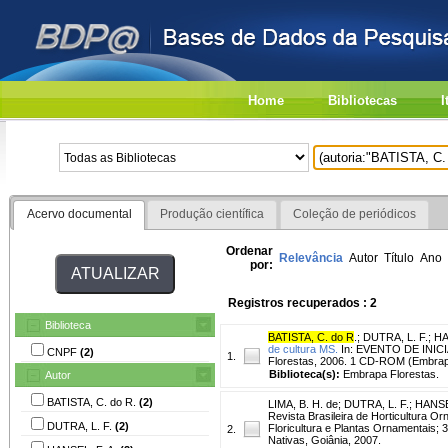
Home
Bibliotecas
I
Acervo documental
Produção científica
Coleção de periódicos
Ordenar
Relevância
Autor
Título
Ano
por:
Registros recuperados : 2
Biblioteca
BATISTA, C. do R
.
;
DUTRA, L. F.
;
HA
de cultura MS.
In: EVENTO DE INICI
CNPF
(2)
1.
Florestas, 2006. 1 CD-ROM (Embrap
Biblioteca(s):
Embrapa Florestas.
Autor
BATISTA, C. do R.
(2)
LIMA, B. H. de
;
DUTRA, L. F.
;
HANSEL
Revista Brasileira de Horticultura O
DUTRA, L. F.
(2)
Floricultura e Plantas Ornamentais; 
2.
Nativas, Goiânia, 2007.