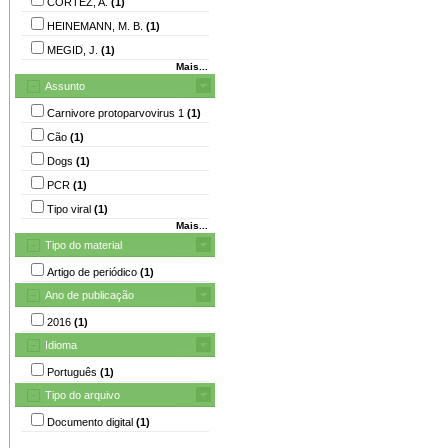
CORTEZ, A.
(1)
HEINEMANN, M. B.
(1)
MEGID, J.
(1)
Mais...
Assunto
Carnivore protoparvovirus 1
(1)
Cão
(1)
Dogs
(1)
PCR
(1)
Tipo viral
(1)
Mais...
Tipo do material
Artigo de periódico
(1)
Ano de publicação
2016
(1)
Idioma
Português
(1)
Tipo do arquivo
Documento digital
(1)