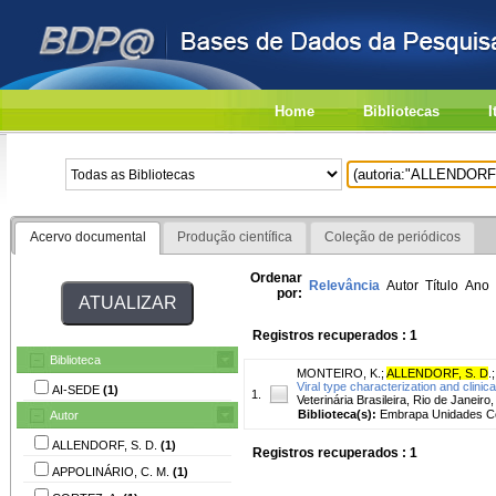
Home
Bibliotecas
I
Acervo documental
Produção científica
Coleção de periódicos
Ordenar
Relevância
Autor
Título
Ano
por:
Registros recuperados : 1
Biblioteca
MONTEIRO, K.
;
ALLENDORF, S. D
.
Viral type characterization and clinic
AI-SEDE
(1)
1.
Veterinária Brasileira, Rio de Janeiro,
Biblioteca(s):
Embrapa Unidades Ce
Autor
ALLENDORF, S. D.
(1)
Registros recuperados : 1
APPOLINÁRIO, C. M.
(1)