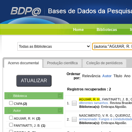
Home
Bibliotecas
I
Acervo documental
Produção científica
Coleção de periódicos
Ordenar
Relevância
Autor
Título
Ano
por:
Registros recuperados : 2
Biblioteca
AGUIAR, R. H
.
;
FANTINATTI, J. B.
;
diferentes tamanhos.
Revista Brasile
1.
CNPA
(2)
Biblioteca(s):
Embrapa Algodão.
Autor
NASCIMENTO, V. R. G.
;
QUEIROZ, 
AGUIAR, R. H.
(2)
armazenado: Fungos e condutividade 
2.
Biblioteca(s):
Embrapa Algodão.
FANTINATTI, J. B.
(1)