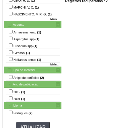
GROTH, D.
(1)
Registros recuperados : 2
MARCHI, V. C.
(1)
NASCIMENTO, V. R. G.
(1)
Mais...
Assunto
Armazenamento
(1)
Aspergillus spp
(1)
Fusarium spp
(1)
Girassol
(1)
Helliantus annus
(1)
Mais...
Tipo do material
Artigo de periódico
(2)
Ano de publicação
2012
(1)
2001
(1)
Idioma
Português
(2)