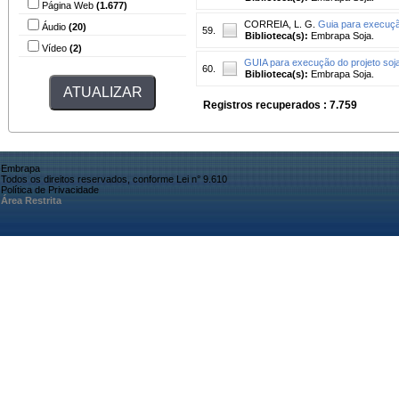
Página Web
(1.677)
CORREIA, L. G.
Guia para execuçã
Áudio
(20)
59.
Biblioteca(s):
Embrapa Soja.
Vídeo
(2)
GUIA para execução do projeto soja
60.
Biblioteca(s):
Embrapa Soja.
Registros recuperados : 7.759
Embrapa
Todos os direitos reservados, conforme Lei n° 9.610
Política de Privacidade
Área Restrita