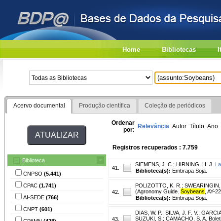
Home
Bibliotecas
I
Acervo documental
Produção científica
Coleção de periódicos
Ordenar
Relevância
Autor
Título
Ano
por:
Registros recuperados : 7.759
Biblioteca
SIEMENS, J. C.
;
HIRNING, H. J.
La
41.
Biblioteca(s):
Embrapa Soja.
CNPSO
(5.441)
CPAC
(1.741)
POLIZOTTO, K. R.
;
SWEARINGIN, 
(Agronomy Guide.
Soybeans
, AY-22
42.
AI-SEDE
(766)
Biblioteca(s):
Embrapa Soja.
CNPT
(601)
DIAS, W. P.
;
SILVA, J. F. V.
;
GARCIA,
SUZUKI, S.; CAMACHO, S. A. Boleti
43.
CPAMN
(428)