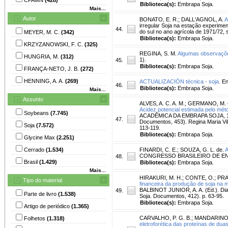
Biblioteca(s):
Embrapa Soja.
Mais...
Autor
BONATO, E. R.
;
DALL'AGNOL, A.
A
irregular Soja na estação experime
44.
do sul no ano agrícola de 1971/72, 
MEYER, M. C.
(342)
Biblioteca(s):
Embrapa Soja.
KRZYZANOWSKI, F. C.
(325)
REGINA, S. M.
Algumas observações
HUNGRIA, M.
(312)
1).
45.
Biblioteca(s):
Embrapa Soja.
FRANÇA-NETO, J. B.
(272)
HENNING, A. A.
(269)
ACTUALIZACIÓN técnica - soja.
Ent
46.
Biblioteca(s):
Embrapa Soja.
Mais...
Assunto
ALVES, A. C. A. M.
;
GERMANO, M. 
Acidez potencial estimada pelo m
Soybeans
(7.745)
ACADÊMICA DA EMBRAPA SOJA, 18., 
47.
Documentos, 453). Regina Maria Vil
Soja
(7.572)
113-119.
Biblioteca(s):
Embrapa Soja.
Glycine Max
(2.251)
Cerrado
(1.534)
FINARDI, C. E.
;
SOUZA, G. L. de.
A
CONGRESSO BRASILEIRO DE ENGENHARI
48.
Brasil
(1.429)
Biblioteca(s):
Embrapa Soja.
Mais...
HIRAKURI, M. H.
;
CONTE, O.
;
PRA
Tipo do material
financeira da produção de soja na m
BALBINOT JUNIOR, A. A. (Ed.). Dia
49.
Parte de livro
(1.538)
Soja. Documentos, 412). p. 63-95.
Biblioteca(s):
Embrapa Soja.
Artigo de periódico
(1.365)
CARVALHO, P. G. B.
;
MANDARINO, 
Folhetos
(1.318)
eletroforética das proteínas de dua