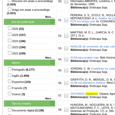
Resumo em anais e proceedings
Informativo ABRATES, Londrina, v. 5
50.
de Sementes, 1995.
(1.024)
Biblioteca(s):
Embrapa Soja.
Artigo em anais e proceedings
(1.021)
PEREIRA, S. S.
;
STOLF, R.
;
ROLLA,
Mais...
NEPOMUCENO, A. L.
Análise da ex
51.
PCR em tempo real.
In: CONGRESSO
Ano de publicação
Biblioteca(s):
Embrapa Soja.
2026
(51)
MARTINS, M. D. L.
;
GARCIA, N. C. 
2025
(157)
197-]. 31 p.
52.
Biblioteca(s):
Embrapa Soja.
2024
(166)
ANÁLISE de sementes de soja: saf
2023
(194)
53.
Biblioteca(s):
Embrapa Soja.
2022
(249)
GUIA para projeto soja.
Belo Horizo
Mais...
54.
Biblioteca(s):
Embrapa Soja.
Idioma
JORDAN, C. W.
Guidelines for redu
Português
(6.177)
55.
Biblioteca(s):
Embrapa Soja.
Inglês
(1.494)
GRIFFITH, D. R.
;
MENGEL, D. B.
;
Espanhol
(110)
no-till sod planting in Indiana.
West La
56.
Biblioteca(s):
Embrapa Soja.
Francês
(7)
GROWING
soybeans
.
Ottawa: Agric
Outros
(3)
57.
Biblioteca(s):
Embrapa Soja.
Mais...
Tipo do arquivo
HUNGRIA, M.
;
NOGUEIRA, M. A.
F
KRZYZANOWSKI, F. C.; LEITE, R. M. 
58.
Documento digital
(3.138)
Sistemas de Produção, 17). p. 185-
Biblioteca(s):
Embrapa Soja.