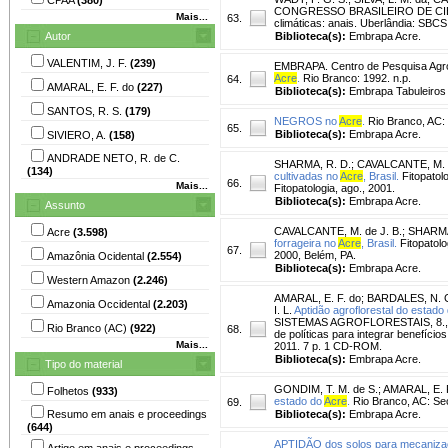
CONGRESSO BRASILEIRO DE CIÊNCIA
Mais...
63.
climáticas: anais. Uberlândia: SBC
Autor
Biblioteca(s):
Embrapa Acre.
VALENTIM, J. F.
(239)
EMBRAPA. Centro de Pesquisa Agro
Acre
.
Rio Branco: 1992. n.p.
64.
AMARAL, E. F. do
(227)
Biblioteca(s):
Embrapa Tabuleiros 
SANTOS, R. S.
(179)
NEGROS no
Acre
.
Rio Branco, AC: 
65.
Biblioteca(s):
Embrapa Acre.
SIVIERO, A.
(158)
ANDRADE NETO, R. de C.
SHARMA, R. D.
;
CAVALCANTE, M. d
(134)
cultivadas no
Acre
, Brasil.
Fitopatolo
66.
Mais...
Fitopatologia, ago., 2001.
Biblioteca(s):
Embrapa Acre.
Assunto
CAVALCANTE, M. de J. B.
;
SHARMA
Acre
(3.598)
forrageira no
Acre
, Brasil.
Fitopatolo
67.
2000, Belém, PA.
Amazônia Ocidental
(2.554)
Biblioteca(s):
Embrapa Acre.
Western Amazon
(2.246)
AMARAL, E. F. do
;
BARDALES, N. 
Amazonia Occidental
(2.203)
I. L.
Aptidão agroflorestal do estado
SISTEMAS AGROFLORESTAIS, 8., 2011,
Rio Branco (AC)
(922)
68.
de políticas para integrar benefí
Mais...
2011. 7 p. 1 CD-ROM.
Biblioteca(s):
Embrapa Acre.
Tipo do material
GONDIM, T. M. de S.
;
AMARAL, E. 
Folhetos
(933)
estado do
Acre
.
Rio Branco, AC: S
69.
Resumo em anais e proceedings
Biblioteca(s):
Embrapa Acre.
(644)
APTIDÃO dos solos para mecanizaçã
Artigo em anais e proceedings