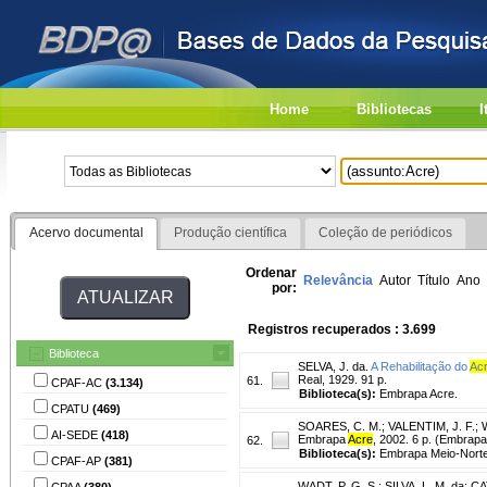
Home
Bibliotecas
I
Acervo documental
Produção científica
Coleção de periódicos
Ordenar
Relevância
Autor
Título
Ano
por:
Registros recuperados : 3.699
Biblioteca
SELVA, J. da.
A Rehabilitação do
Ac
Real, 1929. 91 p.
61.
CPAF-AC
(3.134)
Biblioteca(s):
Embrapa Acre.
CPATU
(469)
SOARES, C. M.
;
VALENTIM, J. F.
;
AI-SEDE
(418)
Embrapa
Acre
, 2002. 6 p. (Embrap
62.
Biblioteca(s):
Embrapa Meio-Norte
CPAF-AP
(381)
WADT, P. G. S.
;
SILVA, L. M. da
;
CA
CPAA
(380)