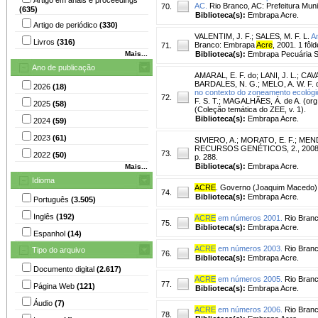
AC.
Rio Branco, AC: Prefeitura Munic
70.
(635)
Biblioteca(s):
Embrapa Acre.
Artigo de periódico
(330)
VALENTIM, J. F.
;
SALES, M. F. L.
A
Livros
(316)
Branco: Embrapa
Acre
, 2001. 1 fôld
71.
Mais...
Biblioteca(s):
Embrapa Pecuária S
Ano de publicação
AMARAL, E. F. do
;
LANI, J. L.
;
CAVA
BARDALES, N. G.
;
MELO, A. W. F. 
2026
(18)
no contexto do zoneamento ecológ
72.
F. S. T.; MAGALHÃES, Á. de A. (org.
2025
(58)
(Coleção temática do ZEE, v. 1).
Biblioteca(s):
Embrapa Acre.
2024
(59)
2023
(61)
SIVIERO, A.
;
MORATO, E. F.
;
MEND
RECURSOS GENÉTICOS, 2., 2008, Bra
73.
2022
(50)
p. 288.
Biblioteca(s):
Embrapa Acre.
Mais...
Idioma
ACRE
. Governo (Joaquim Macedo)
74.
Biblioteca(s):
Embrapa Acre.
Português
(3.505)
Inglês
(192)
ACRE
em números 2001.
Rio Branc
75.
Biblioteca(s):
Embrapa Acre.
Espanhol
(14)
ACRE
em números 2003.
Rio Branc
Tipo do arquivo
76.
Biblioteca(s):
Embrapa Acre.
Documento digital
(2.617)
ACRE
em números 2005.
Rio Branc
77.
Página Web
(121)
Biblioteca(s):
Embrapa Acre.
Áudio
(7)
ACRE
em números 2006.
Rio Branc
78.