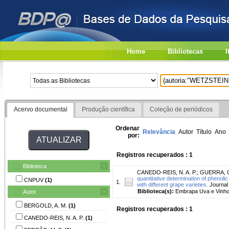
Home
Bibliotecas
I
Acervo documental
Produção científica
Coleção de periódicos
Ordenar
Relevância
Autor
Título
Ano
por:
Registros recuperados : 1
Biblioteca
CANEDO-REIS, N. A. P.
;
GUERRA, C
quantitative determination of phenol
CNPUV
(1)
1.
with different grape varieties.
Journal 
Biblioteca(s):
Embrapa Uva e Vinho
Autor
BERGOLD, A. M.
(1)
Registros recuperados : 1
CANEDO-REIS, N. A. P.
(1)