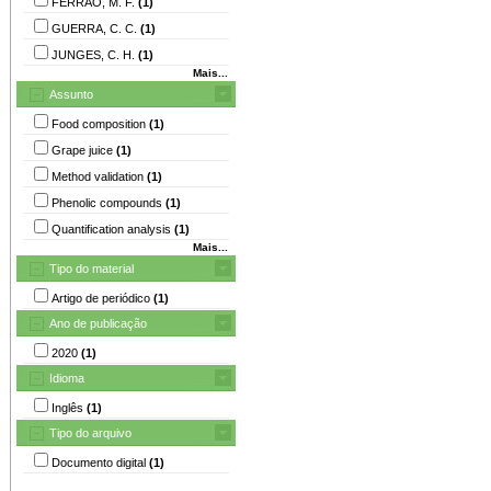
FERRÃO, M. F.
(1)
GUERRA, C. C.
(1)
JUNGES, C. H.
(1)
Mais...
Assunto
Food composition
(1)
Grape juice
(1)
Method validation
(1)
Phenolic compounds
(1)
Quantification analysis
(1)
Mais...
Tipo do material
Artigo de periódico
(1)
Ano de publicação
2020
(1)
Idioma
Inglês
(1)
Tipo do arquivo
Documento digital
(1)