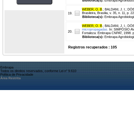
Biblioteca(s):
Embrapa Agroindústr
WEBER, O. B
.
;
BALDANI, J. I.
;
DÖB
Brasileira, Brasilia, v. 35, n. 11, p
19.
Biblioteca(s):
Embrapa Agrobiologi
WEBER, O. B
.
;
BALDANI, J. I.
;
DÖB
micropropagadas.
In: SIMPÓSIO A
20.
Fortaleza: Embrapa CNPAT, 1998. p
Biblioteca(s):
Embrapa Agrobiologi
Registros recuperados : 105
Embrapa
Todos os direitos reservados, conforme Lei n° 9.610
Política de Privacidade
Área Restrita