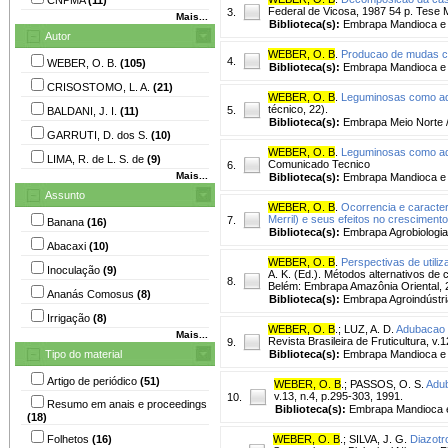
Federal de Vicosa, 1987 54 p. Tese 
3.
Mais...
Biblioteca(s):
Embrapa Mandioca e F
Autor
WEBER, O. B
.
Producao de mudas ci
4.
WEBER, O. B.
(105)
Biblioteca(s):
Embrapa Mandioca e F
CRISOSTOMO, L. A.
(21)
WEBER, O. B
.
Leguminosas como ad
técnico, 22).
5.
BALDANI, J. I.
(11)
Biblioteca(s):
Embrapa Meio Norte 
GARRUTI, D. dos S.
(10)
WEBER, O. B
.
Leguminosas como ad
LIMA, R. de L. S. de
(9)
Comunicado Tecnico
6.
Mais...
Biblioteca(s):
Embrapa Mandioca e F
Assunto
WEBER, O. B
.
Ocorrencia e caracte
Merril) e seus efeitos no crescimen
7.
Banana
(16)
Biblioteca(s):
Embrapa Agrobiologia
Abacaxi
(10)
WEBER, O. B
.
Perspectivas de utiliz
Inoculação
(9)
A. K. (Ed.). Métodos alternativos de
8.
Belém: Embrapa Amazônia Oriental, 
Ananás Comosus
(8)
Biblioteca(s):
Embrapa Agroindústria
Irrigação
(8)
WEBER, O. B
.
;
LUZ, A. D.
Adubacao o
Mais...
Revista Brasileira de Fruticultura, v
9.
Tipo do material
Biblioteca(s):
Embrapa Mandioca e F
Artigo de periódico
(51)
WEBER, O. B
.
;
PASSOS, O. S.
Adub
v.13, n.4, p.295-303, 1991.
10.
Resumo em anais e proceedings
Biblioteca(s):
Embrapa Mandioca e 
(18)
Folhetos
(16)
WEBER, O. B
.
;
SILVA, J. G.
Diazotro