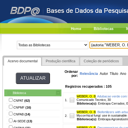
Home
Bibliotecas
I
Acervo documental
Produção científica
Coleção de periódicos
Ordenar
Relevância
Autor
Título
Ano
por:
Registros recuperados : 105
Biblioteca
WEBER, O. B
.
Adubacao verde com 
Comunicado Tecnico, 30
1.
CNPAT
(62)
Biblioteca(s):
Embrapa Cerrados; E
CNPMF
(16)
WEBER, O. B
.
Biofertilizers with arb
CNPAB
(14)
Mycorrhizal fungi: use in sustainable 
2.
Biblioteca(s):
Embrapa Agroindústria
AI-SEDE
(13)
WEBER, O. B
.
Decomposicao da casc
CNPMA
(11)