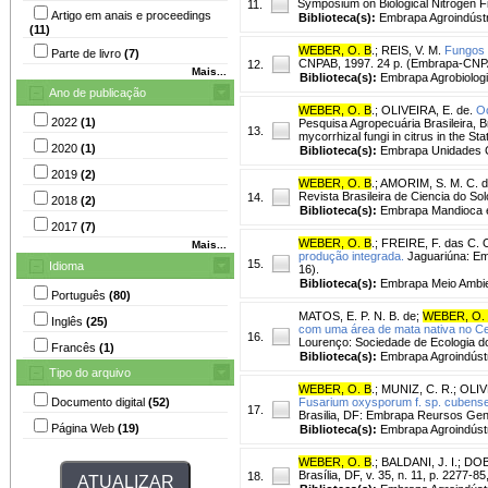
Symposium on Biological Nitrogen Fix
11.
Artigo em anais e proceedings
Biblioteca(s):
Embrapa Agroindústri
(11)
WEBER, O. B
.
;
REIS, V. M.
Fungos m
Parte de livro
(7)
CNPAB, 1997. 24 p. (Embrapa-CNP
12.
Mais...
Biblioteca(s):
Embrapa Agrobiolog
Ano de publicação
WEBER, O. B
.
;
OLIVEIRA, E. de.
Oc
2022
(1)
Pesquisa Agropecuária Brasileira, Br
13.
mycorrhizal fungi in citrus in the St
2020
(1)
Biblioteca(s):
Embrapa Unidades C
2019
(2)
WEBER, O. B
.
;
AMORIM, S. M. C. d
Revista Brasileira de Ciencia do Solo
14.
2018
(2)
Biblioteca(s):
Embrapa Mandioca e 
2017
(7)
WEBER, O. B
.
;
FREIRE, F. das C. 
Mais...
produção integrada.
Jaguariúna: Em
15.
Idioma
16).
Biblioteca(s):
Embrapa Meio Ambie
Português
(80)
MATOS, E. P. N. B. de
;
WEBER, O.
Inglês
(25)
com uma área de mata nativa no Ce
16.
Lourenço: Sociedade de Ecologia do
Francês
(1)
Biblioteca(s):
Embrapa Agroindústr
Tipo do arquivo
WEBER, O. B
.
;
MUNIZ, C. R.
;
OLIV
Documento digital
(52)
Fusarium oxysporum f. sp. cubense
17.
Brasilia, DF: Embrapa Reursos Gen
Página Web
(19)
Biblioteca(s):
Embrapa Agroindústr
WEBER, O. B
.
;
BALDANI, J. I.
;
DOB
Brasília, DF, v. 35, n. 11, p. 2277-8
18.