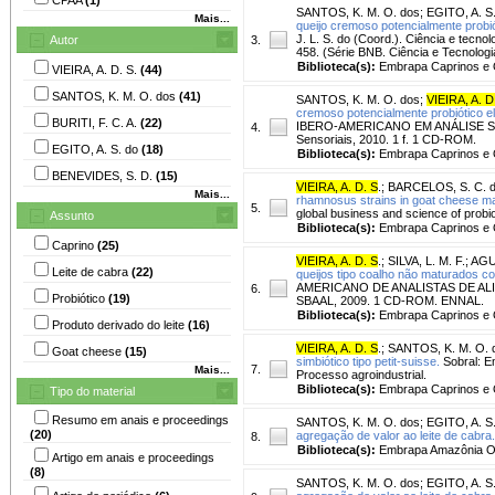
SANTOS, K. M. O. dos
;
EGITO, A. S
Mais...
queijo cremoso potencialmente probió
J. L. S. do (Coord.). Ciência e tecno
Autor
3.
458. (Série BNB. Ciência e Tecnologia
Biblioteca(s):
Embrapa Caprinos e 
VIEIRA, A. D. S.
(44)
SANTOS, K. M. O. dos
(41)
SANTOS, K. M. O. dos
;
VIEIRA, A. D
cremoso potencialmente probiótico el
BURITI, F. C. A.
(22)
IBERO-AMERICANO EM ANÁLISE SENSOR
4.
Sensoriais, 2010. 1 f. 1 CD-ROM.
EGITO, A. S. do
(18)
Biblioteca(s):
Embrapa Caprinos e 
BENEVIDES, S. D.
(15)
VIEIRA, A. D. S
.
;
BARCELOS, S. C. 
Mais...
rhamnosus strains in goat cheese matri
5.
global business and science of probio
Assunto
Biblioteca(s):
Embrapa Caprinos e 
Caprino
(25)
VIEIRA, A. D. S
.
;
SILVA, L. M. F.
;
AGUI
Leite de cabra
(22)
queijos tipo coalho não maturados co
AMERICANO DE ANALISTAS DE ALIMENTO
6.
Probiótico
(19)
SBAAL, 2009. 1 CD-ROM. ENNAL.
Biblioteca(s):
Embrapa Caprinos e 
Produto derivado do leite
(16)
VIEIRA, A. D. S
.
;
SANTOS, K. M. O. 
Goat cheese
(15)
simbiótico tipo petit-suisse.
Sobral: E
7.
Mais...
Processo agroindustrial.
Biblioteca(s):
Embrapa Caprinos e 
Tipo do material
Resumo em anais e proceedings
SANTOS, K. M. O. dos
;
EGITO, A. S
(20)
agregação de valor ao leite de cabra.
8.
Biblioteca(s):
Embrapa Amazônia Oc
Artigo em anais e proceedings
(8)
SANTOS, K. M. O. dos
;
EGITO, A. S