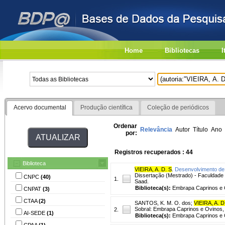
Home
Bibliotecas
I
Acervo documental
Produção científica
Coleção de periódicos
Ordenar
Relevância
Autor
Título
Ano
por:
Registros recuperados : 44
Biblioteca
VIEIRA, A. D. S
.
Desenvolvimento de q
Dissertação (Mestrado) - Faculdade 
CNPC
(40)
1.
Saad.
Biblioteca(s):
Embrapa Caprinos e 
CNPAT
(3)
CTAA
(2)
SANTOS, K. M. O. dos
;
VIEIRA, A. D
Sobral: Embrapa Caprinos e Ovinos, 
2.
AI-SEDE
(1)
Biblioteca(s):
Embrapa Caprinos e 
CPAA
(1)