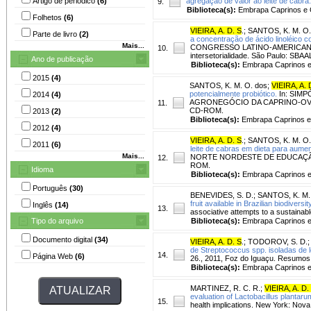
Artigo de periódico
(6)
agregação de valor ao leite de cabra.
9.
Biblioteca(s):
Embrapa Caprinos e 
Folhetos
(6)
VIEIRA, A. D. S
.
;
SANTOS, K. M. O.
Parte de livro
(2)
a concentração de ácido linoléico c
Mais...
CONGRESSO LATINO-AMERICANO DE 
10.
intersetorialidade. São Paulo: SB
Ano de publicação
Biblioteca(s):
Embrapa Caprinos e
2015
(4)
SANTOS, K. M. O. dos
;
VIEIRA, A. 
potencialmente probiótico.
In: SIM
2014
(4)
AGRONEGÓCIO DA CAPRINO-OVINOCU
11.
CD-ROM.
2013
(2)
Biblioteca(s):
Embrapa Caprinos e
2012
(4)
VIEIRA, A. D. S
.
;
SANTOS, K. M. O.
2011
(6)
leite de cabras em dieta para aumen
Mais...
NORTE NORDESTE DE EDUCAÇÃO TECNO
12.
ROM.
Idioma
Biblioteca(s):
Embrapa Caprinos e
Português
(30)
BENEVIDES, S. D.
;
SANTOS, K. M.
fruit available in Brazilian biodiversity
Inglês
(14)
13.
associative attempts to a sustainab
Tipo do arquivo
Biblioteca(s):
Embrapa Caprinos e
Documento digital
(34)
VIEIRA, A. D. S
.
;
TODOROV, S. D.
de Streptococcus spp. isoladas de l
14.
Página Web
(6)
26., 2011, Foz do Iguaçu. Resumos.
Biblioteca(s):
Embrapa Caprinos e
MARTINEZ, R. C. R.
;
VIEIRA, A. D.
evaluation of Lactobacillus plantarum
15.
health implications. New York: Nova