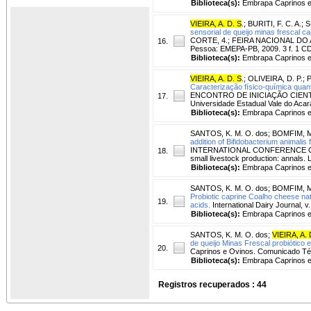
Biblioteca(s):
Embrapa Caprinos e
VIEIRA, A. D. S
.
;
BURITI, F. C. A.
;
S
sensorial de queijo minas frescal ca
CORTE, 4.; FEIRA NACIONAL DO 
16.
Pessoa: EMEPA-PB, 2009. 3 f. 1 
Biblioteca(s):
Embrapa Caprinos e
VIEIRA, A. D. S
.
;
OLIVEIRA, D. P.
;
P
Caracterização físico-química quan
ENCONTRO DE INICIAÇÃO CIENTÍFI
17.
Universidade Estadual Vale do Acar
Biblioteca(s):
Embrapa Caprinos e
SANTOS, K. M. O. dos
;
BOMFIM, M.
addition of Bifidobacterium animalis 
INTERNATIONAL CONFERENCE ON GOAT
18.
small livestock production: annals.
Biblioteca(s):
Embrapa Caprinos e
SANTOS, K. M. O. dos
;
BOMFIM, M.
Probiotic caprine Coalho cheese natur
19.
acids.
International Dairy Journal, v.
Biblioteca(s):
Embrapa Caprinos e
SANTOS, K. M. O. dos
;
VIEIRA, A. 
de queijo Minas Frescal probiótico 
20.
Caprinos e Ovinos. Comunicado Téc
Biblioteca(s):
Embrapa Caprinos e
Registros recuperados : 44