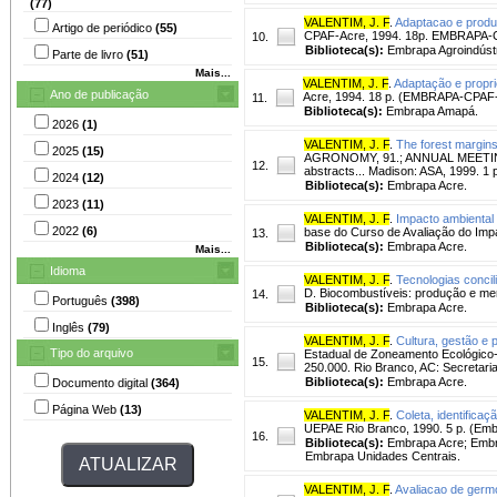
(77)
VALENTIM, J. F
.
Adaptacao e produ
Artigo de periódico
(55)
CPAF-Acre, 1994. 18p. EMBRAPA-CP
10.
Biblioteca(s):
Embrapa Agroindústr
Parte de livro
(51)
Mais...
VALENTIM, J. F
.
Adaptação e propr
Ano de publicação
Acre, 1994. 18 p. (EMBRAPA-CPAF-A
11.
Biblioteca(s):
Embrapa Amapá.
2026
(1)
VALENTIM, J. F
.
The forest margins
2025
(15)
AGRONOMY, 91.; ANNUAL MEETING 
12.
abstracts... Madison: ASA, 1999. 1 
2024
(12)
Biblioteca(s):
Embrapa Acre.
2023
(11)
VALENTIM, J. F
.
Impacto ambiental 
2022
(6)
base do Curso de Avaliação do Impa
13.
Biblioteca(s):
Embrapa Acre.
Mais...
Idioma
VALENTIM, J. F
.
Tecnologias concil
D. Biocombustíveis: produção e mer
14.
Português
(398)
Biblioteca(s):
Embrapa Acre.
Inglês
(79)
VALENTIM, J. F
.
Cultura, gestão e 
Tipo do arquivo
Estadual de Zoneamento Ecológico-
15.
250.000. Rio Branco, AC: Secretar
Biblioteca(s):
Embrapa Acre.
Documento digital
(364)
Página Web
(13)
VALENTIM, J. F
.
Coleta, identificaç
UEPAE Rio Branco, 1990. 5 p. (Em
16.
Biblioteca(s):
Embrapa Acre; Embr
Embrapa Unidades Centrais.
VALENTIM, J. F
.
Avaliacao de germ