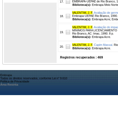
EMBRAPA-UEPAE de Rio Branco, 19
17.
Biblioteca(s):
Embrapa Meio Norte
VALENTIM, J. F
.
Avaliação de germ
Embrapa-UEPAE Rio Branco, 1990. 
18.
Biblioteca(s):
Embrapa Acre; Embr
VALENTIM, J. F
.
Avaliação do impac
MÍNIMOS PARA LICENCIAMENTO DE 
19.
Rio Branco, AC: Imac, 1990. 8 p.
Biblioteca(s):
Embrapa Acre.
VALENTIM, J. F
.
Capim Massai.
Rio
20.
Biblioteca(s):
Embrapa Acre.
Registros recuperados : 469
Embrapa
Todos os direitos reservados, conforme Lei n° 9.610
Política de Privacidade
Área Restrita