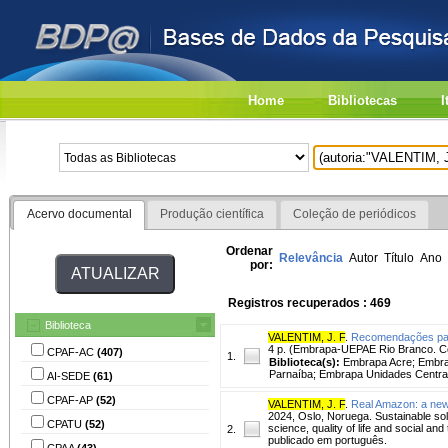
Home
Bibliotecas
I
Acervo documental
Produção científica
Coleção de periódicos
Ordenar
Relevância
Autor
Título
Ano
por:
Registros recuperados : 469
Biblioteca
VALENTIM, J. F
.
Recomendações para
4 p. (Embrapa-UEPAE Rio Branco. Co
CPAF-AC
(407)
1.
Biblioteca(s):
Embrapa Acre; Embra
Parnaíba; Embrapa Unidades Centra
AI-SEDE
(61)
CPAF-AP
(52)
VALENTIM, J. F
.
Real Amazon: a new 
2024, Oslo, Noruega. Sustainable solu
CPATU
(52)
science, quality of life and social a
2.
publicado em português.
CPAA
(43)