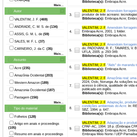
Biblioteca(s):
Embrapa Acre.
Mais...
VALENTIM, J. F
.
Amendoim forrageiro
Autor
produtor de leite acreano: tecnologia
3.
Biblioteca(s):
Embrapa Acre; Embra
VALENTIM, J. F.
(469)
ANDRADE, C. M. S. de
(134)
VALENTIM, J. F
.
Amendoim forrageiro
Embrapa Acre, 2001. 1 folder.
4.
ASSIS, G. M. L. de
(59)
Biblioteca(s):
Embrapa Acre.
SALES, M. F. L.
(37)
VALENTIM, J. F
.
Amendoim forrageiro
do; PADOVANI, R. F.; TAVARES, V. B.
CARNEIRO, J. da C.
(35)
5.
UFLA, 2005. p. 293-349.
Mais...
Biblioteca(s):
Embrapa Acre.
Assunto
VALENTIM, J. F
.
"Aids" do marandu t
6.
Acre
(235)
Biblioteca(s):
Embrapa Acre.
Amazônia Ocidental
(203)
VALENTIM, J. F
.
Amazônia real: uma n
2024, Oslo, Noruega. As soluções su
Western Amazon
(189)
acesso à ciência, qualidade de vida 
7.
publicado em inglês.
Amazonia Occidental
(187)
Biblioteca(s):
Embrapa Acre.
Pastagem
(156)
VALENTIM, J. F
.
Adaptação, produtiv
Mais...
condições ambientais do Acre.
In: R
8.
Tipo do material
SBZ, 1994. p. 647.
Biblioteca(s):
Embrapa Acre.
Folhetos
(128)
VALENTIM, J. F
.
Adaptação e produt
Artigo em anais e proceedings
CPAF-AC, 1994. 18 p. (Embrapa CPAF
(105)
9.
Biblioteca(s):
Embrapa Acre; Embra
Resumo em anais e proceedings
Embrapa Meio Norte / UEP-Parnaíba