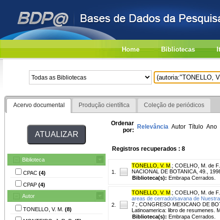
Home
Bibliotecas
I
Acervo documental
Produção científica
Coleção de periódicos
Ordenar
Relevância
Autor
Título
Ano
por:
Registros recuperados : 8
Biblioteca
TONELLO, V. M
.
;
COELHO, M. de F.
NACIONAL DE BOTANICA, 49., 1998, 
1.
CPAC
(4)
Biblioteca(s):
Embrapa Cerrados.
CPAP
(4)
TONELLO, V. M
.
;
COELHO, M. de F.
Autor
areas de cerrado/savana de Nuestra 
7.; CONGRESO MEXICANO DE BOTANICA
2.
TONELLO, V. M.
(8)
Latinoamerica: libro de resumenes. 
Biblioteca(s):
Embrapa Cerrados.