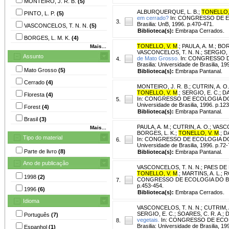
MONTEIRO, J. R. B.
(5)
ALBURQUERQUE, L. B.
;
TONELLO,
PINTO, L. P.
(5)
em cerrado?
In: CONGRESSO DE ECOL
3.
Brasilia: UnB, 1996. p.470-471.
VASCONCELOS, T. N. N.
(5)
Biblioteca(s):
Embrapa Cerrados.
BORGES, L. M. K.
(4)
TONELLO, V. M
.
;
PAULA, A. M.
;
BOR
Mais...
VASCONCELOS, T. N. N.
;
SERGIO, 
Assunto
de Mato Grosso.
In: CONGRESSO DE 
4.
Brasilia: Universidade de Brasilia, 19
Mato Grosso
(5)
Biblioteca(s):
Embrapa Pantanal.
Cerrado
(4)
MONTEIRO, J. R. B.
;
CUTRIN, A. O.
TONELLO, V. M
.
;
SERGIO, E. C.
;
DA
Floresta
(4)
In: CONGRESSO DE ECOLOGIA DO BRAS
5.
Universidade de Brasilia, 1996. p.12
Forest
(4)
Biblioteca(s):
Embrapa Pantanal.
Brasil
(3)
PAULA, A. M.
;
CUTRIN, A. O.
;
VASCO
Mais...
BORGES, L. K.
;
TONELLO, V. M
.
;
D
Tipo do material
In: CONGRESSO DE ECOLOGIA DO BRAS
6.
Universidade de Brasilia, 1996. p.72-
Parte de livro
(8)
Biblioteca(s):
Embrapa Pantanal.
Ano de publicação
VASCONCELOS, T. N. N.
;
PAES DE 
TONELLO, V. M
.
;
MARTINS, A. L.
;
R
1998
(2)
CONGRESSO DE ECOLOGIA DO BRASIL, 
7.
p.453-454.
1996
(6)
Biblioteca(s):
Embrapa Cerrados.
Idioma
VASCONCELOS, T. N. N.
;
CUTRIM, 
SERGIO, E. C.
;
SOARES, C. R. A.
;
D
Português
(7)
vegetais.
In: CONGRESSO DE ECOLOGI
8.
Brasilia: Universidade de Brasilia, 19
Espanhol
(1)