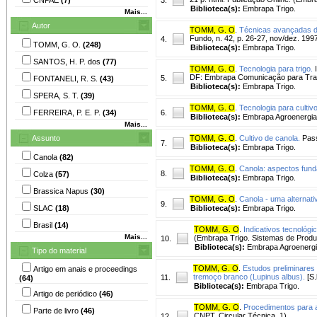
Biblioteca(s):
Embrapa Trigo.
Mais...
Autor
TOMM, G. O
.
Técnicas avançadas de 
Fundo, n. 42, p. 26-27, nov/dez. 199
4.
TOMM, G. O.
(248)
Biblioteca(s):
Embrapa Trigo.
SANTOS, H. P. dos
(77)
TOMM, G. O
.
Tecnologia para trigo.
I
DF: Embrapa Comunicação para Trans
5.
FONTANELI, R. S.
(43)
Biblioteca(s):
Embrapa Trigo.
SPERA, S. T.
(39)
TOMM, G. O
.
Tecnologia para cultiv
FERREIRA, P. E. P.
(34)
6.
Biblioteca(s):
Embrapa Agroenergia
Mais...
Assunto
TOMM, G. O
.
Cultivo de canola.
Pass
7.
Biblioteca(s):
Embrapa Trigo.
Canola
(82)
TOMM, G. O
.
Canola: aspectos fund
8.
Colza
(57)
Biblioteca(s):
Embrapa Trigo.
Brassica Napus
(30)
TOMM, G. O
.
Canola - uma alternati
9.
SLAC
(18)
Biblioteca(s):
Embrapa Trigo.
Brasil
(14)
TOMM, G. O
.
Indicativos tecnológ
Mais...
(Embrapa Trigo. Sistemas de Produ
10.
Biblioteca(s):
Embrapa Agroenergi
Tipo do material
TOMM, G. O
.
Estudos preliminares
Artigo em anais e proceedings
tremoço branco (Lupinus albus).
[S.
11.
(64)
Biblioteca(s):
Embrapa Trigo.
Artigo de periódico
(46)
TOMM, G. O
.
Procedimentos para 
Parte de livro
(46)
CNPT. Circular Técnica, 1).
12.