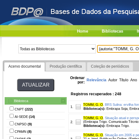
Home
Bibliotecas
I
Acervo documental
Produção científica
Coleção de periódicos
Ordenar
Relevância
Autor
Título
Ano
por:
Registros recuperados : 248
Biblioteca
TOMM, G. O
.
BRS Sulina: ervilha fo
1.
Biblioteca(s):
Embrapa Soja; Embra
CNPT
(222)
AI-SEDE
(14)
TOMM, G. O
.
Situação atual e persp
(Embrapa Trigo. Comunicado Técnico
2.
CNPSO
(9)
Biblioteca(s):
Embrapa Trigo.
CPAMN
(8)
TOMM, G. O
.
Situação em 2005 e per
21 p. html. Publicação Online. (Embr
CNPAE
(7)
3.