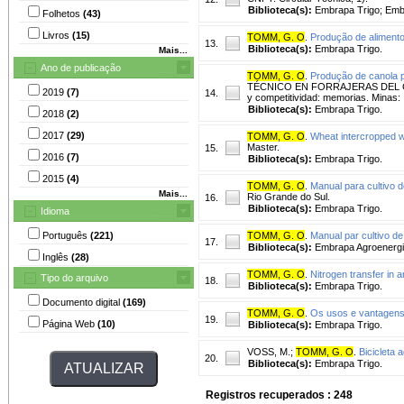
Biblioteca(s):
Embrapa Trigo; Emb
Folhetos
(43)
Livros
(15)
TOMM, G. O
.
Produção de alimento
13.
Biblioteca(s):
Embrapa Trigo.
Mais...
Ano de publicação
TOMM, G. O
.
Produção de canola 
TÉCNICO EN FORRAJERAS DEL CONO 
2019
(7)
14.
y competitividad: memorias. Minas:
Biblioteca(s):
Embrapa Trigo.
2018
(2)
2017
(29)
TOMM, G. O
.
Wheat intercropped wi
Master.
15.
2016
(7)
Biblioteca(s):
Embrapa Trigo.
2015
(4)
TOMM, G. O
.
Manual para cultivo d
Mais...
Rio Grande do Sul.
16.
Biblioteca(s):
Embrapa Trigo.
Idioma
Português
(221)
TOMM, G. O
.
Manual par cultivo de
17.
Biblioteca(s):
Embrapa Agroenergi
Inglês
(28)
TOMM, G. O
.
Nitrogen transfer in 
Tipo do arquivo
18.
Biblioteca(s):
Embrapa Trigo.
Documento digital
(169)
TOMM, G. O
.
Os usos e vantagens 
19.
Página Web
(10)
Biblioteca(s):
Embrapa Trigo.
VOSS, M.
;
TOMM, G. O
.
Bicicleta
20.
Biblioteca(s):
Embrapa Trigo.
Registros recuperados : 248