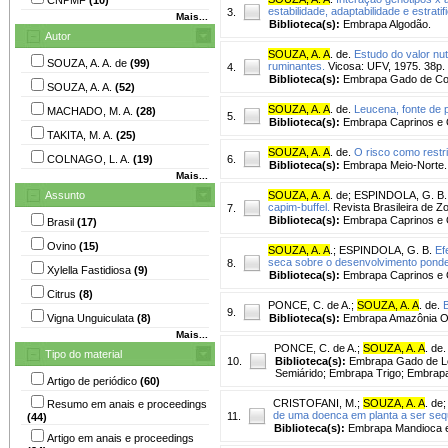
estabilidade, adaptabilidade e estrati
3.
Mais...
Biblioteca(s):
Embrapa Algodão.
Autor
SOUZA, A. A
. de.
Estudo do valor nut
SOUZA, A. A. de
(99)
ruminantes.
Vicosa: UFV, 1975. 38p.
4.
Biblioteca(s):
Embrapa Gado de Cor
SOUZA, A. A.
(52)
SOUZA, A. A
. de.
Leucena, fonte de 
MACHADO, M. A.
(28)
5.
Biblioteca(s):
Embrapa Caprinos e 
TAKITA, M. A.
(25)
SOUZA, A. A
. de.
O risco como restr
COLNAGO, L. A.
(19)
6.
Biblioteca(s):
Embrapa Meio-Norte.
Mais...
Assunto
SOUZA, A. A
. de
;
ESPINDOLA, G. B.
capim-buffel.
Revista Brasileira de Zo
7.
Biblioteca(s):
Embrapa Caprinos e 
Brasil
(17)
Ovino
(15)
SOUZA, A. A
.
;
ESPINDOLA, G. B.
Ef
seca sobre o desenvolvimento ponde
8.
Xylella Fastidiosa
(9)
Biblioteca(s):
Embrapa Caprinos e 
Citrus
(8)
PONCE, C. de A.
;
SOUZA, A. A
. de.
B
9.
Vigna Unguiculata
(8)
Biblioteca(s):
Embrapa Amazônia Or
Mais...
PONCE, C. de A.
;
SOUZA, A. A
. de.
Tipo do material
10.
Biblioteca(s):
Embrapa Gado de Le
Semiárido; Embrapa Trigo; Embrapa
Artigo de periódico
(60)
CRISTOFANI, M.
;
SOUZA, A. A
. de
Resumo em anais e proceedings
de uma doenca em planta a ser se
11.
(44)
Biblioteca(s):
Embrapa Mandioca e 
Artigo em anais e proceedings