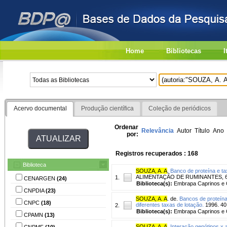
Home
Bibliotecas
I
Acervo documental
Produção científica
Coleção de periódicos
Ordenar
Relevância
Autor
Título
Ano
por:
Registros recuperados : 168
Biblioteca
SOUZA, A. A
.
Banco de proteína e t
ALIMENTAÇÃO DE RUMINANTES, 6., 19
1.
CENARGEN
(24)
Biblioteca(s):
Embrapa Caprinos e 
CNPDIA
(23)
SOUZA, A. A
. de.
Bancos de proteín
CNPC
(18)
diferentes taxas de lotação.
1996. 40 
2.
Biblioteca(s):
Embrapa Caprinos e 
CPAMN
(13)
SOUZA, A. A
.
Interação genótipos x 
CNPMF
(10)