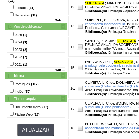
(24)
SOUZA, A. A
.
;
MARTINS, C. B.
;
LIM
REUNIAO ANUAL DA SOCIEDADE BRASI
12.
Folhetos
(11)
Biblioteca(s):
Embrapa Caprinos e
Separatas
(11)
SMIDERLE, O. J.
;
SOUZA, A. das 
Mais...
centrosema macrocarpum.
In: JOR
13.
Ano de publicação
Região da Campanha (URCAMP), 2
Biblioteca(s):
Embrapa Roraima.
2025
(1)
SANTOS, P. M. dos
;
SOUZA, A. A
. 
2024
(3)
REUNIÃO ANUAL DA SOCIEDADE BRAS
14.
um mundo melhor? Anais... Águas d
2023
(2)
Biblioteca(s):
Embrapa Instrument
2022
(2)
PARANAIBA, P. F.
;
SOUZA, A. A
.
;
O
2021
(1)
produtor pela cooperativa regional
15.
2007, Águas de Lindóia, SP. Anais..
Mais...
Biblioteca(s):
Embrapa Café.
Idioma
OLIVEIRA, L. C. de
;
D'OLIVEIRA, M.
Português
(117)
sumauma (Ceiba penthandra (L.) G
16.
Acre. Pesquisa em Andamento, 88).
Inglês
(52)
Biblioteca(s):
Embrapa Amapá; Emb
Tipo do arquivo
OLIVEIRA, L. C. de
;
d'OLIVEIRA, M.
Documento digital
(73)
sumauma (Cleiba penthandra (L.) G
17.
Acre. Pesquisa em Andamento, 88).
Página Web
(26)
Biblioteca(s):
Embrapa Rondônia.
BETTIOL, W.
;
SAITO, M. L.
;
PIRES, 
concentrado dos metabolitos de Bacil
18.
Biblioteca(s):
Embrapa Meio Ambie