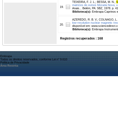
TEIXEIRA, F. J. L.
;
BESSA, M. N.
;
S
matrizes de ovinos Morada Nova, v
19.
Anais... Belém, PA: SBZ, 1978. p. 41
Biblioteca(s):
Embrapa Caprinos e
AZEREDO, R. B. V.
;
COLNAGO, L. 
low-resolution nuclear magnetic r
20.
disponível em: www.sciencedirect.
Biblioteca(s):
Embrapa Instrument
Registros recuperados : 168
Embrapa
Todos os direitos reservados, conforme Lei n° 9.610
Política de Privacidade
Área Restrita