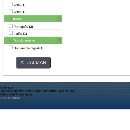
2004
(1)
2002
(1)
Idioma
Português
(3)
Inglês
(1)
Tipo do arquivo
Documento digital
(1)
Embrapa
Todos os direitos reservados, conforme Lei n° 9.610
Política de Privacidade
Área Restrita