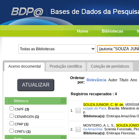
Home
Bibliotecas
I
Acervo documental
Produção científica
Coleção de periódicos
Ordenar
Relevância
Autor
Título
Ano
por:
Registros recuperados : 4
Biblioteca
SOUZA JUNIOR, C. M. de
;
VERÍSSI
estado do Pará.
Brasília: Ministério 
CNPF
(3)
1.
p.
Biblioteca(s):
Embrapa Amazônia Or
CENARGEN
(1)
CPAP
(1)
MONTEIRO, A. L. S.
;
SOUZA JÚNIOR
na Amazônia.
Scientia Forestalis, Pir
2.
CPATU
(1)
Biblioteca(s):
Embrapa Florestas.
Autor