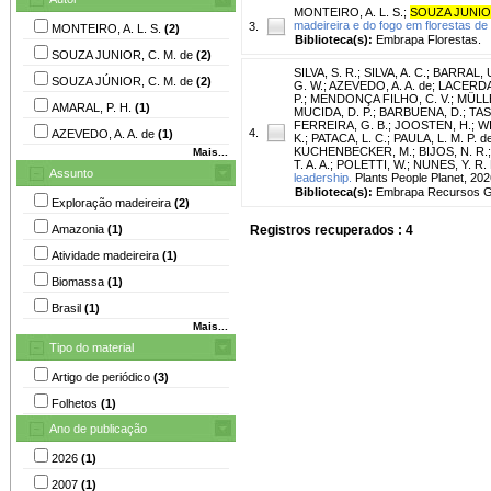
MONTEIRO, A. L. S.
;
SOUZA JUNIOR
madeireira e do fogo em florestas de
3.
MONTEIRO, A. L. S.
(2)
Biblioteca(s):
Embrapa Florestas.
SOUZA JUNIOR, C. M. de
(2)
SILVA, S. R.
;
SILVA, A. C.
;
BARRAL, U
SOUZA JÚNIOR, C. M. de
(2)
G. W.
;
AZEVEDO, A. A. de
;
LACERDA,
P.
;
MENDONÇA FILHO, C. V.
;
MÜLLE
AMARAL, P. H.
(1)
MUCIDA, D. P.
;
BARBUENA, D.
;
TAS
FERREIRA, G. B.
;
JOOSTEN, H.
;
W
4.
AZEVEDO, A. A. de
(1)
K.
;
PATACA, L. C.
;
PAULA, L. M. P. d
KUCHENBECKER, M.
;
BIJOS, N. R.
Mais...
T. A. A.
;
POLETTI, W.
;
NUNES, Y. R. 
Assunto
leadership.
Plants People Planet, 2026.
Biblioteca(s):
Embrapa Recursos Ge
Exploração madeireira
(2)
Amazonia
(1)
Registros recuperados : 4
Atividade madeireira
(1)
Biomassa
(1)
Brasil
(1)
Mais...
Tipo do material
Artigo de periódico
(3)
Folhetos
(1)
Ano de publicação
2026
(1)
2007
(1)