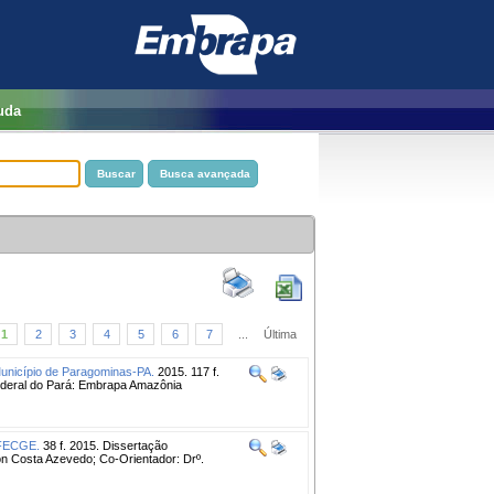
uda
1
2
3
4
5
6
7
...
Última
Município de Paragominas-PA.
2015. 117 f.
Federal do Pará: Embrapa Amazônia
 FECGE.
38 f. 2015. Dissertação
on Costa Azevedo; Co-Orientador: Drº.