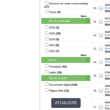
Resumo em anais e proceedings
AMA
(17)
Bras
10.
Bib
Teses
(4)
Mais...
SILV
Ano de publicação
mane
11.
Bib
2026
(3)
AMA
2025
(28)
line
12.
Bib
2024
(5)
2023
(9)
AMA
line
13.
2022
(7)
Bib
Mais...
AMA
Idioma
(Rao
14.
Bib
Português
(91)
Inglês
(35)
FRA
Melo
15.
Tipo do arquivo
Bib
Documento digital
(104)
AMA
dos-
Página Web
(12)
16.
Comu
Bib
AMA
das-
17.
Dese