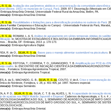
, R. S. da
.
Avaliação dos parâmetros abióticos e caracterização da comunidade planctônica 
mei (Boone, 1931) no município de Curuçá, Pará.
2009. 87 f. Dissertação (Mestrado em Ciê
 Embrapa Amazônia Oriental, Universidade Federal Rural da Amazônia, Belém, PA.
ioteca(s):
Embrapa Amazônia Oriental.
, R. S. da
.
Possibilidades e limitações para a diversificação produtiva no sudeste do Pará.
20
ultura Familiar Camponesa e Educação no Campo) - Universidade Federal do Pará, Marabá,
ioteca(s):
Embrapa Amazônia Oriental.
, R. S. da
;
ROMANI, L. A. S.
Análise de agrupamento em séries temporais obtidas do satélite
tificação.
In: MOSTRA DE ESTAGIÁRIOS E BOLSISTAS DA EMBRAPA INFORMÁTICA AGROP
os... Brasília, DF: Embrapa, 2013. p. 170-173.
ioteca(s):
Embrapa Agricultura Digital.
EA, R. de O.
;
SILVA, R. S. da
.
Bases para o manejo alimentar sustentável na piscicultura.
Br
ioteca(s):
Embrapa Amazônia Oriental.
, R. S. da
;
FEITOSA, T.
;
CORREIA, T. O.
;
GRANGEIRO, T. B.
Amplificação por PCR do rDN
eijo coalho.
In: ENCONTRO DE INICIAÇÃO CIENTÍFICA DA EMBRAPA AGROINDÚSTRIA TROP
os... Fortaleza: Embrapa Agroindústria Tropical, 2007.
ioteca(s):
Embrapa Agroindústria Tropical.
S, A. da S.
;
MACHADO, G. B.
;
SILVA, R. S. da
;
COUTO, V. de A.
Crise e reestruturação do
mica do Nordeste, Fortaleza, v. 28, p. 401-405, jul. 1997. Número especial.
ioteca(s):
Embrapa Semiárido.
, A. P. D.
;
SILVA, R. S. da
;
SILVA, C. T. B. da
;
ALVES, L. N.
A capacidade de inovação técnic
o de açaizais nos PAEX Mutirão Japuretê e Emanuel.
Cadernos de Agroecologia, v. 9, n. 4
ECOLOGIA DA AMÉRICA DO SUL, 1; SEMINÁRIO DE AGROECOLOGIA DE MATO GROS
UTORES AGROECOLOGICOS DE MATO GROSSO DO SUL, 4.; SEMINÁRIO DE SISTE
ECOLOGICA DE...
ioteca(s):
Embrapa Amazônia Oriental.