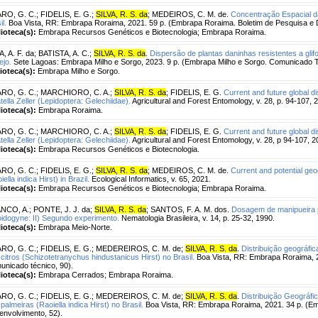
RO, G. C.
;
FIDELIS, E. G.
;
SILVA, R. S. da
;
MEDEIROS, C. M. de.
Concentração Espacial 
il.
Boa Vista, RR: Embrapa Roraima, 2021. 59 p. (Embrapa Roraima. Boletim de Pesquisa e 
lioteca(s):
Embrapa Recursos Genéticos e Biotecnologia; Embrapa Roraima.
A, A. F. da
;
BATISTA, A. C.
;
SILVA, R. S. da
.
Dispersão de plantas daninhas resistentes a gli
jo.
Sete Lagoas: Embrapa Milho e Sorgo, 2023. 9 p. (Embrapa Milho e Sorgo. Comunicado T
lioteca(s):
Embrapa Milho e Sorgo.
RO, G. C.
;
MARCHIORO, C. A.
;
SILVA, R. S. da
;
FIDELIS, E. G.
Current and future global di
atella Zeller (Lepidoptera: Gelechiidae).
Agricultural and Forest Entomology, v. 28, p. 94-107, 
lioteca(s):
Embrapa Roraima.
RO, G. C.
;
MARCHIORO, C. A.
;
SILVA, R. S. da
;
FIDELIS, E. G.
Current and future global di
atella Zeller (Lepidoptera: Gelechiidae).
Agricultural and Forest Entomology, v. 28, p 94-107, 2
lioteca(s):
Embrapa Recursos Genéticos e Biotecnologia.
RO, G. C.
;
FIDELIS, E. G.
;
SILVA, R. S. da
;
MEDEIROS, C. M. de.
Current and potential geog
iella indica Hirst) in Brazil.
Ecological Informatics, v. 65, 2021.
lioteca(s):
Embrapa Recursos Genéticos e Biotecnologia; Embrapa Roraima.
NCO, A.
;
PONTE, J. J. da
;
SILVA, R. S. da
;
SANTOS, F. A. M. dos.
Dosagem de manipueira p
idogyne: II) Segundo experimento.
Nematologia Brasileira, v. 14, p. 25-32, 1990.
lioteca(s):
Embrapa Meio-Norte.
RO, G. C.
;
FIDELIS, E. G.
;
MEDEREIROS, C. M. de
;
SILVA, R. S. da
.
Distribuição geográfic
citros (Schizotetranychus hindustanicus Hirst) no Brasil.
Boa Vista, RR: Embrapa Roraima, 
nicado técnico, 90).
lioteca(s):
Embrapa Cerrados; Embrapa Roraima.
RO, G. C.
;
FIDELIS, E. G.
;
MEDEREIROS, C. M. de
;
SILVA, R. S. da
.
Distribuição Geográfi
palmeiras (Raoiella indica Hirst) no Brasil.
Boa Vista, RR: Embrapa Roraima, 2021. 34 p. (Em
nvolvimento, 52).