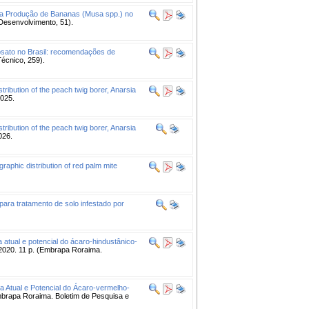
da Produção de Bananas (Musa spp.) no
Desenvolvimento, 51).
fosato no Brasil: recomendações de
écnico, 259).
stribution of the peach twig borer, Anarsia
2025.
stribution of the peach twig borer, Anarsia
026.
raphic distribution of red palm mite
ara tratamento de solo infestado por
a atual e potencial do ácaro-hindustânico-
2020. 11 p. (Embrapa Roraima.
ca Atual e Potencial do Ácaro-vermelho-
brapa Roraima. Boletim de Pesquisa e