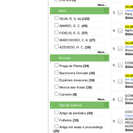
Mais...
SILVA
vanna
Autor
3.
Pará,
Bibl
SILVA, R. S. da
(122)
AMARO, G. C.
(43)
SILVA
Agric
4.
FIDELIS, E. G.
(37)
Bibl
MARCHIORO, C. A.
(27)
SILVA
deser
AZEVEDO, H. C.
(16)
5.
Resum
Mais...
Bibl
Assunto
CORR
6.
Praga de Planta
(24)
Bibl
Bactrocera Dorsalis
(16)
SILVA
em qu
Espécies invasoras
(16)
7.
Resum
Bibl
Mosca-das-frutas
(16)
Carneiro
(8)
GOME
Econô
Mais...
8.
Bibl
Tipo do material
COSTA
Artigo de periódico
(43)
manej
AGRO
Folhetos
(33)
9.
PROD
AGRO
Artigo em anais e proceedings
Bibl
(25)