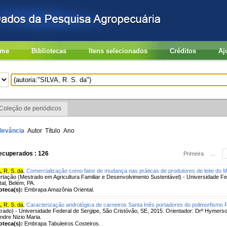
me
Bibliotecas
Itens selecionados
Créditos
Aj
Coleção de periódicos
levância
Autor
Título
Ano
ecuperados : 126
Primeira
...
, R. S. da
.
Comercialização como fator de mudança nas práticas de produtores de leite do 
rtação (Mestrado em Agricultura Familiar e Desenvolvimento Sustentável) - Universidade 
tal, Belém, PA.
ioteca(s):
Embrapa Amazônia Oriental.
, R. S. da
.
Caracterização andrológica de carneiros Santa Inês portadores do polimorfismo
rado) - Universidade Federal de Sergipe, São Cristóvão, SE, 2015. Orientador: Drº Hymers
ndre Nizio Maria.
ioteca(s):
Embrapa Tabuleiros Costeiros.