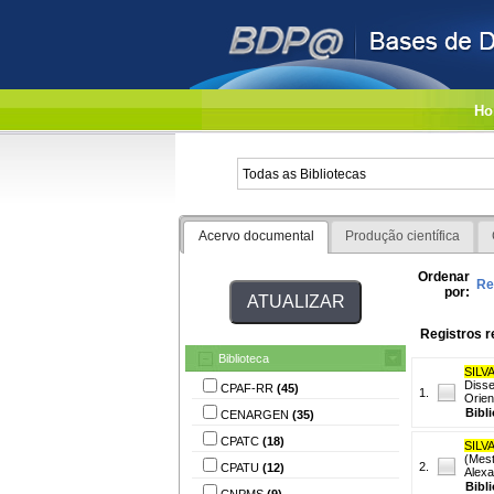
Ho
Acervo documental
Produção científica
Ordenar
Re
por:
Registros r
Biblioteca
SILVA
Disse
CPAF-RR
(45)
1.
Orien
Bibl
CENARGEN
(35)
CPATC
(18)
SILVA
(Mest
2.
CPATU
(12)
Alexa
Bibl
CNPMS
(9)