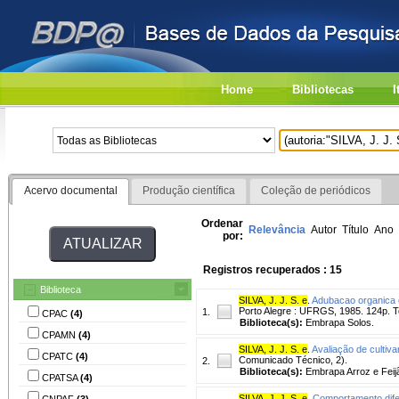
Home
Bibliotecas
I
Acervo documental
Produção científica
Coleção de periódicos
Ordenar
Relevância
Autor
Título
Ano
por:
Registros recuperados : 15
Biblioteca
SILVA, J. J. S. e
.
Adubacao organica e
Porto Alegre : UFRGS, 1985. 124p. 
1.
CPAC
(4)
Biblioteca(s):
Embrapa Solos.
CPAMN
(4)
SILVA, J. J. S. e
.
Avaliação de cultiva
CPATC
(4)
Comunicado Técnico, 2).
2.
Biblioteca(s):
Embrapa Arroz e Feij
CPATSA
(4)
SILVA, J. J. S. e
.
Comportamento difere
CNPAF
(3)