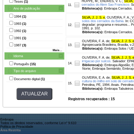
HOPPE, M.
;
ENDRES, V. C.
;
SILVA, 
Teses
(1)
cerrados do Alem Sao Francisco.
Sa
11.
Ano de publicação
Biblioteca(s):
Embrapa Cerrados.
1994
(1)
SILVA, J. J. S. e
;
OLIVEIRA, F. A.
;
V
solos dos cerrados da Bahia.
In: C
1993
(1)
degradar: programa e resumos... Por
12.
1991. p. 102.
1992
(1)
Biblioteca(s):
Embrapa Cerrados.
1991
(1)
OLIVEIRA, F. A. de
;
SILVA, J. J. S. 
Agropecuaria Brasileira, Brasilia, v
13.
1987
(3)
Biblioteca(s):
Embrapa Solos / UE
Mais...
Idioma
OLIVEIRA, F. A. de
;
SILVA, J. J. S. 
irrigacao por sulcos.
Salvador: EPAB
14.
Português
(15)
Biblioteca(s):
Embrapa Algodão; E
Norte; Embrapa Semiárido; Embrapa
Tipo do arquivo
OLIVEIRA, E. A. de
;
SILVA, J. J. S. 
Documento digital
(1)
cultura do milho em solo de cerrado
15.
Petrolina, PE, 1994. Anais. Petrol
Biblioteca(s):
Embrapa Tabuleiros 
Registros recuperados : 15
Embrapa
Todos os direitos reservados, conforme Lei n° 9.610
Política de Privacidade
Área Restrita