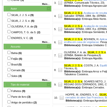
(EPABA. Comunicado Técnico, 23).
3.
Mais...
Biblioteca(s):
Embrapa Agropecuária
Autor
SILVA, J. J. S. e
.
Avaliacao de result
SILVA, J. J. S. e
(9)
Salvador: EPABA, 1984. 8p. (EPABA.
4.
Biblioteca(s):
Embrapa Meio-Norte.
SILVA, J. J. S. e.
(6)
SILVA, J. J. S. e
.
Avaliação de result
OLIVEIRA, F. A. de
(3)
Salvador: EPABA, 1983. 8 p. (EPABA
5.
Biblioteca(s):
Embrapa Semiárido; E
CAMPOS, T. G. da S.
(2)
ENDRES, V. C.
(2)
SILVA, J. J. S. e
;
BOHNEN, H.
Aplica
Mais...
ervilha em casa de vegetacao.
Pesqui
6.
Biblioteca(s):
Embrapa Unidades Ce
Assunto
OLIVEIRA, F. A. de
;
SILVA, J. J. S. e
.
Bahia
(6)
(EPABA. Boletim de Pesquisa,8)
7.
Biblioteca(s):
Embrapa Algodão.
Feijão
(6)
Brasil
(5)
SILVA, J. J. S. e
;
COSTA, J. A.
Equilí
Técnico, 6).
8.
Cerrado
(5)
Biblioteca(s):
Embrapa Arroz e Fei
Tabuleiros Costeiros.
Solos
(4)
Mais...
SILVA, J. J. S. e
;
SOARES NETO, J. 
REGIAO DOS CERRADOS, 1991, Cuiab
Tipo do material
9.
Biblioteca(s):
Embrapa Cerrados.
Folhetos
(9)
HOPPE, M.
;
ENDRES, V. C.
;
SILVA, 
Parte de livro
(3)
cerrados do alem Sao Francisco, B
10.
Biblioteca(s):
Embrapa Agroindústr
Artigo de periódico
(2)