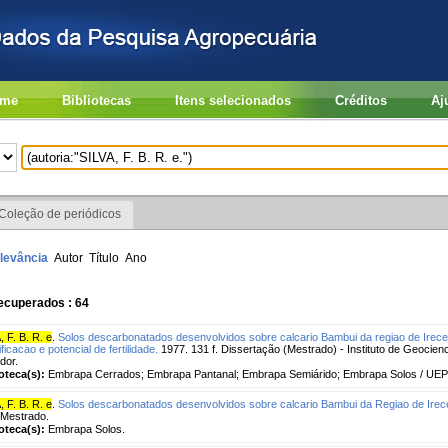
me
Bibliotecas
Itens selecionados
Créditos
Aj
Coleção de periódicos
levância
Autor
Título
Ano
ecuperados : 64
, F. B. R. e
.
Solos descarbonatados desenvolvidos sobre calcario Bambui da regiao de Irece-
ificacao e potencial de fertilidade.
1977. 131 f. Dissertação (Mestrado) - Instituto de Geocien
dor.
ioteca(s):
Embrapa Cerrados; Embrapa Pantanal; Embrapa Semiárido; Embrapa Solos / UEP
, F. B. R. e
.
Solos descarbonatados desenvolvidos sobre calcario Bambui da Regiao de Irece
 Mestrado.
ioteca(s):
Embrapa Solos.