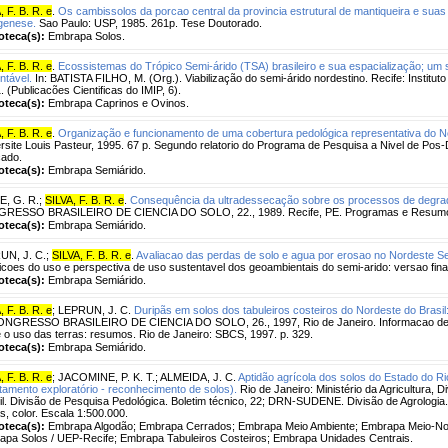
, F. B. R. e
.
Os cambissolos da porcao central da provincia estrutural de mantiqueira e suas
genese.
Sao Paulo: USP, 1985. 261p. Tese Doutorado.
ioteca(s):
Embrapa Solos.
, F. B. R. e
.
Ecossistemas do Trópico Semi-árido (TSA) brasileiro e sua espacialização; um 
ntável.
In: BATISTA FILHO, M. (Org.). Viabilização do semi-árido nordestino. Recife: Institut
. (Publicacões Cientificas do IMIP, 6).
ioteca(s):
Embrapa Caprinos e Ovinos.
, F. B. R. e
.
Organização e funcionamento de uma cobertura pedológica representativa do No
rsite Louis Pasteur, 1995. 67 p. Segundo relatorio do Programa de Pesquisa a Nivel de Pos
cado.
ioteca(s):
Embrapa Semiárido.
E, G. R.
;
SILVA, F. B. R. e
.
Consequência da ultradessecação sobre os processos de degrad
RESSO BRASILEIRO DE CIENCIA DO SOLO, 22., 1989. Recife, PE. Programas e Resumos. 
ioteca(s):
Embrapa Semiárido.
UN, J. C.
;
SILVA, F. B. R. e
.
Avaliacao das perdas de solo e agua por erosao no Nordeste Se
coes do uso e perspectiva de uso sustentavel dos geoambientais do semi-arido: versao final.
ioteca(s):
Embrapa Semiárido.
, F. B. R. e
;
LEPRUN, J. C.
Duripãs em solos dos tabuleiros costeiros do Nordeste do Brasil
CONGRESSO BRASILEIRO DE CIENCIA DO SOLO, 26., 1997, Rio de Janeiro. Informacao de s
 o uso das terras: resumos. Rio de Janeiro: SBCS, 1997. p. 329.
ioteca(s):
Embrapa Semiárido.
, F. B. R. e
;
JACOMINE, P. K. T.
;
ALMEIDA, J. C.
Aptidão agrícola dos solos do Estado do Ri
tamento exploratório - reconhecimento de solos).
Rio de Janeiro: Ministério da Agricultura, 
il. Divisão de Pesquisa Pedológica. Boletim técnico, 22; DRN-SUDENE. Divisão de Agrologia
, color. Escala 1:500.000.
ioteca(s):
Embrapa Algodão; Embrapa Cerrados; Embrapa Meio Ambiente; Embrapa Meio-Nor
apa Solos / UEP-Recife; Embrapa Tabuleiros Costeiros; Embrapa Unidades Centrais.