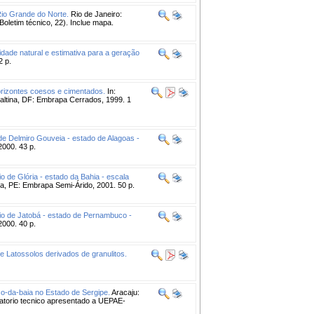
Rio Grande do Norte.
Rio de Janeiro:
Boletim técnico, 22). Inclue mapa.
dade natural e estimativa para a geração
2 p.
horizontes coesos e cimentados.
In:
tina, DF: Embrapa Cerrados, 1999. 1
de Delmiro Gouveia - estado de Alagoas -
2000. 43 p.
o de Glória - estado da Bahia - escala
na, PE: Embrapa Semi-Árido, 2001. 50 p.
io de Jatobá - estado de Pernambuco -
2000. 40 p.
e Latossolos derivados de granulitos.
co-da-baia no Estado de Sergipe.
Aracaju:
torio tecnico apresentado a UEPAE-