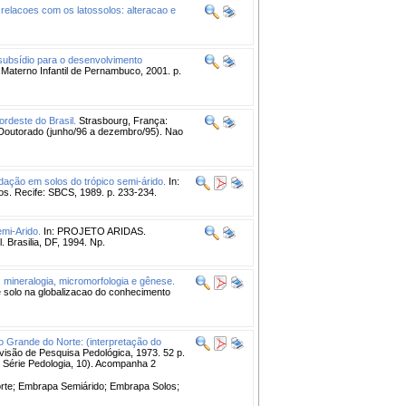
 relacoes com os latossolos: alteracao e
subsídio para o desenvolvimento
o Materno Infantil de Pernambuco, 2001. p.
rdeste do Brasil.
Strasbourg, França:
-Doutorado (junho/96 a dezembro/95). Nao
ação em solos do trópico semi-árido.
In:
Recife: SBCS, 1989. p. 233-234.
mi-Arido.
In: PROJETO ARIDAS.
 Brasilia, DF, 1994. Np.
: mineralogia, micromorfologia e gênese.
olo na globalizacao do conhecimento
o Grande do Norte: (interpretação do
Divisão de Pesquisa Pedológica, 1973. 52 p.
. Série Pedologia, 10). Acompanha 2
te; Embrapa Semiárido; Embrapa Solos;