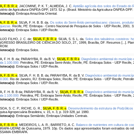
A, F. B. R. e
;
JACOMINE, P. K. T.
;
ALMEIDA, J. C.
Aptidão agrícola dos solos do Estado do 
stério de Agricultura-DNPEA-DPP, 1973. 52 p. (Brasil. Ministério da Agricultura-DNPEA-DPP. 
lioteca(s):
Embrapa Amazônia Oriental.
A, F. B. R. e
;
SILVA, F. H. B. B. da.
Os solos do Semi-Árido pernambucano: classes, produtivi
iquezas.
Recife, PE: Embrapa - Centro Nacional de Pesquisa de Solos - UEP Recife, 2001. 3
lioteca(s):
Embrapa Solos / UEP-Recife.
UJO FILHO, J. C. de
;
SILVA, F. B. R. e
;
SILVA, S. S. L. da.
Solos dos tabuleiros costeiros: 
GRESSO BRASILEIRO DE CIÊNCIA DO SOLO, 27., 1999, Brasília, DF. Resumos [...]. Planal
ROM.
lioteca(s):
Embrapa Solos.
A, F. H. B. da
;
PARAHYBA, R. da B. V.
;
SILVA, F. B. R e
.
Diagnóstico ambiental do município 
la 1:100.000.
Petrolina, PE: Embrapa Semi-Árido; Recife, PE: Embrapa Solos - UEP Recife, 
lioteca(s):
Embrapa Solos / UEP-Recife.
A, F. B. R. e
;
SILVA, F. H. B. B. da
;
PARAHYBA, R. da B. V.
Diagnóstico ambiental do municípi
0.000.
Rio de Janeiro, RJ: Embrapa Solos; Recife, PE: Embrapa Solos - UEP Recife; Petroli
lioteca(s):
Embrapa Solos / UEP-Recife.
A, F. H. B. B da
;
PARAHYBA, R. da B. V.
;
SILVA, F. B. R. e
.
Diagnóstico ambiental do municíp
la 1:100.000.
Petrolina, PE: Embrapa Semi-Árido; Recife, PE: Embrapa Solos - UEP Recife, 
lioteca(s):
Embrapa Solos / UEP-Recife.
SOA, S. C. P.
;
RICHE, G. R.
;
SILVA, F. B. R. e
.
Desenvolvimento da estrutura de Podzólicos 
uisa Agropecuária Brasileira, v. 15, n. 3, p. 319-328, jul. 1980.
lioteca(s):
Embrapa Semiárido; Embrapa Unidades Centrais.
A, F. B. R. e
;
MEDEIROS, L. A. R.
;
BARRETO, A. C.
Balanco de nutrientes em cultura de co
RAPA-UEPAE de Quissama, 1979. 10p. Os dados aqui apresentados foram extraidos do rela
SSAMA-EMBRAPA.