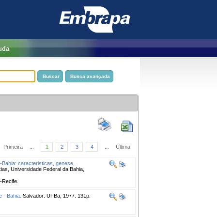
uda
Primeira
...
1
2
3
4
...
Última
Bahia: caracteristicas, genese,
cias, Universidade Federal da Bahia,
-Recife.
 - Bahia.
Salvador: UFBa, 1977. 131p.