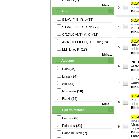
SILVA
Mais...
pedo
3.
Autor
Bibl
SILVA, F. B. R. e
(53)
SILVA
suste
4.
SILVA, F. H. B. B. da
(22)
19-31
Bibl
CAVALCANTI, A. C.
(21)
SILVA
ARAUJO FILHO, J. C. de
(18)
Unive
5.
publi
LEITE, A. P.
(17)
Bibl
Mais...
Assunto
RICH
CONG
6.
Solo
(34)
Bibl
Brasil
(24)
LEPR
Condi
7.
Soil
(24)
Bibl
Nordeste
(16)
SILVA
Brazil
(14)
In: 
8.
sobre
Mais...
Bibl
Tipo do material
SILVA
Livros
(25)
levan
(Bras
Folhetos
(21)
9.
mapas
Bibl
Parte de livro
(7)
Embr