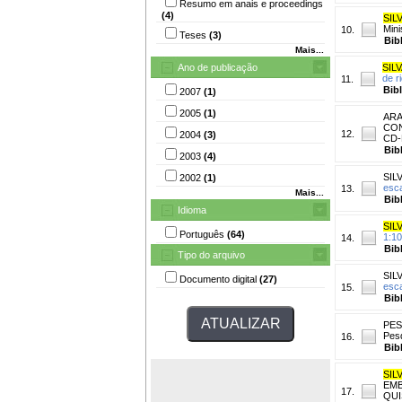
Resumo em anais e proceedings
(4)
SILV
Mini
10.
Teses
(3)
Bib
Mais...
Ano de publicação
SILV
de r
11.
Bib
2007
(1)
2005
(1)
ARA
CON
12.
2004
(3)
CD-
Bib
2003
(4)
SILV
2002
(1)
esca
13.
Mais...
Bib
Idioma
SILV
Português
(64)
1:10
14.
Bib
Tipo do arquivo
SILV
Documento digital
(27)
esca
15.
Bib
PES
Pesq
16.
Bib
SILV
EMB
17.
QUI