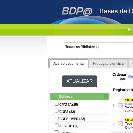
Ho
Acervo documental
Produção científica
Ordenar
Re
por:
Registros r
Biblioteca
SILVA
class
CPATSA
(25)
1.
Salva
Bibl
CNPS
(22)
CNPS-UEPR
(22)
SILVA
Tese
2.
AI-SEDE
(11)
Bibl
CPAMN
(7)