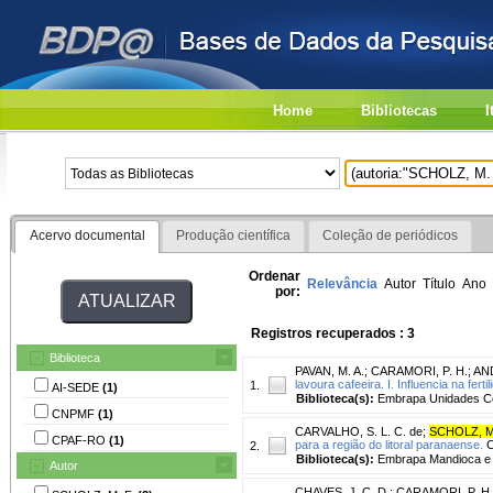
Home
Bibliotecas
I
Acervo documental
Produção científica
Coleção de periódicos
Ordenar
Relevância
Autor
Título
Ano
por:
Registros recuperados : 3
Biblioteca
PAVAN, M. A.
;
CARAMORI, P. H.
;
AND
lavoura cafeeira. I. Influencia na ferti
1.
AI-SEDE
(1)
Biblioteca(s):
Embrapa Unidades Ce
CNPMF
(1)
CARVALHO, S. L. C. de
;
SCHOLZ, M
CPAF-RO
(1)
para a região do litoral paranaense.
C
2.
Biblioteca(s):
Embrapa Mandioca e F
Autor
CHAVES, J. C. D.
;
CARAMORI, P. H.