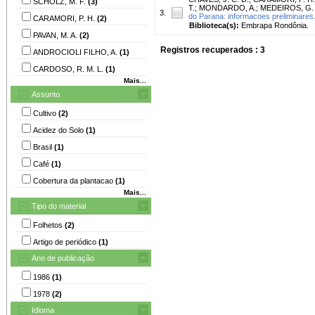
SCHOLZ, M. F.
(3)
T.
;
MONDARDO, A.
;
MEDEIROS, G. 
3.
do Parana: informacoes preliminares
CARAMORI, P. H.
(2)
Biblioteca(s):
Embrapa Rondônia.
PAVAN, M. A.
(2)
Registros recuperados : 3
ANDROCIOLI FILHO, A.
(1)
CARDOSO, R. M. L.
(1)
Mais...
Assunto
Cultivo
(2)
Acidez do Solo
(1)
Brasil
(1)
Café
(1)
Cobertura da plantacao
(1)
Mais...
Tipo do material
Folhetos
(2)
Artigo de periódico
(1)
Ano de publicação
1986
(1)
1978
(2)
Idioma