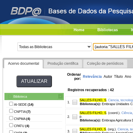
Home
Bibliotecas
I
Acervo documental
Produção científica
Coleção de periódicos
Ordenar
Relevância
Autor
Título
Ano
por:
Registros recuperados : 42
Biblioteca
SALLES-FILHO, S
.
Ciencia, tecnolog
1.
Biblioteca(s):
Embrapa Unidades Ce
AI-SEDE
(14)
CNPTIA
(7)
SALLES-FILHO, S
. (coord.).
Ciência,
p.
2.
CNPMA
(4)
Biblioteca(s):
Embrapa Agricultura Di
CPATU
(4)
SALLES FILHO, S
. (org.).
Ciencia, t
3.
CNPA
(3)
Biblioteca(s):
Embrapa Agroindústri