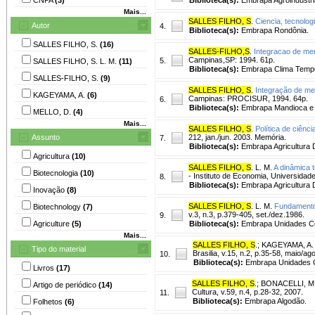
Mais...
SALLES FILHO, S
.
Ciencia, tecnolog
Autor
4.
Biblioteca(s):
Embrapa Rondônia.
SALLES FILHO, S.
(16)
SALLES-FILHO,S
.
Integracao de mer
Campinas,SP: 1994. 61p.
5.
SALLES FILHO, S. L. M.
(11)
Biblioteca(s):
Embrapa Clima Temp
SALLES-FILHO, S.
(9)
SALLES FILHO, S
.
Integração de me
KAGEYAMA, A.
(6)
Campinas: PROCISUR, 1994. 64p.
6.
Biblioteca(s):
Embrapa Mandioca e F
MELLO, D.
(4)
Mais...
SALLES FILHO, S
.
Política de ciênc
Assunto
212, jan./jun. 2003. Memória.
7.
Biblioteca(s):
Embrapa Agricultura Di
Agricultura
(10)
SALLES FILHO, S
. L. M.
A dinâmica t
Biotecnologia
(10)
- Instituto de Economia, Universida
8.
Biblioteca(s):
Embrapa Agricultura Di
Inovação
(8)
SALLES FILHO, S
. L. M.
Fundamentos
Biotechnology
(7)
v.3, n.3, p.379-405, set./dez.1986.
9.
Agriculture
(5)
Biblioteca(s):
Embrapa Unidades Ce
Mais...
SALLES FILHO, S
.
;
KAGEYAMA, A.
Tipo do material
Brasilia, v.15, n.2, p.35-58, maio/ag
10.
Biblioteca(s):
Embrapa Unidades C
Livros
(17)
SALLES FILHO, S
.
;
BONACELLI, M.
Artigo de periódico
(14)
Cultura, v.59, n.4, p.28-32, 2007.
11.
Biblioteca(s):
Embrapa Algodão.
Folhetos
(6)