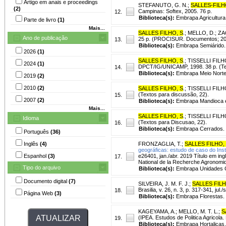
Artigo em anais e proceedings
STEFANUTO, G. N.
;
SALLES-FILH
(2)
Campinas: Softex, 2005. 76 p.
12.
Biblioteca(s):
Embrapa Agricultura 
Parte de livro
(1)
Mais...
SALLES FILHO, S
.
;
MELLO, D.
;
ZA
Ano de publicação
25 p. (PROCISUR. Documentos; 20
13.
Biblioteca(s):
Embrapa Semiárido.
2026
(1)
SALLES FILHO, S
.
;
TISSELLI FILHO
2024
(1)
DPCT/IG/UNICAMP, 1998. 38 p. (Te
14.
Biblioteca(s):
Embrapa Meio Norte
2019
(2)
2010
(2)
SALLES FILHO, S
.
;
TISSELLI FILH
(Textos para discussão, 22).
15.
2007
(2)
Biblioteca(s):
Embrapa Mandioca e
Mais...
SALLES FILHO, S
.
;
TISSELLI FILHO
Idioma
(Textos para Discusao, 22).
16.
Biblioteca(s):
Embrapa Cerrados.
Português
(36)
Inglês
(4)
FRONZAGLIA, T.
;
SALLES FILHO,
geográficas: estudo de caso do Ins
Espanhol
(3)
e26401, jan./abr. 2019 Título em ingl
17.
National de la Recherche Agronomi
Tipo do arquivo
Biblioteca(s):
Embrapa Unidades C
Documento digital
(7)
SILVEIRA, J. M. F. J.
;
SALLES FILH
Brasilia, v. 26, n. 3, p. 317-341, jul./
18.
Página Web
(3)
Biblioteca(s):
Embrapa Florestas.
KAGEYAMA, A.
;
MELLO, M. T. L.
;
S
(IPEA. Estudos de Politica Agricol
19.
Biblioteca(s):
Embrapa Hortaliças.