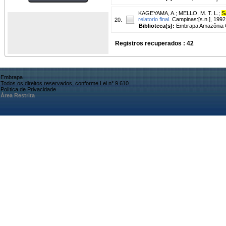
KAGEYAMA, A.
;
MELLO, M. T. L.
;
S
relatorio final.
Campinas:[s.n.], 1992
20.
Biblioteca(s):
Embrapa Amazônia O
Registros recuperados : 42
Embrapa
Todos os direitos reservados, conforme Lei n° 9.610
Política de Privacidade
Área Restrita