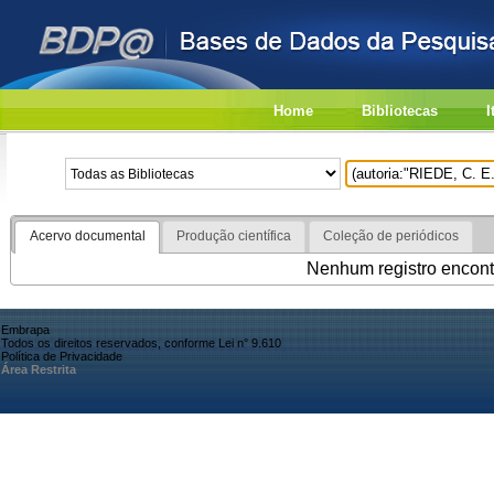
Home
Bibliotecas
I
Acervo documental
Produção científica
Coleção de periódicos
Nenhum registro encont
Embrapa
Todos os direitos reservados, conforme Lei n° 9.610
Política de Privacidade
Área Restrita