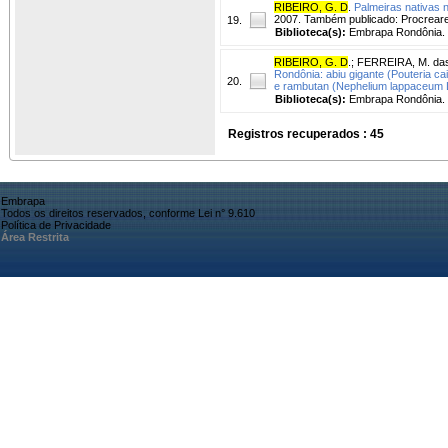
RIBEIRO, G. D
.
Palmeiras nativas 
2007. Também publicado: Procreare
19.
Biblioteca(s):
Embrapa Rondônia.
RIBEIRO, G. D
.
;
FERREIRA, M. das
Rondônia: abiu gigante (Pouteria ca
20.
e rambutan (Nephelium lappaceum L
Biblioteca(s):
Embrapa Rondônia.
Registros recuperados : 45
Embrapa
Todos os direitos reservados, conforme Lei n° 9.610
Política de Privacidade
Área Restrita