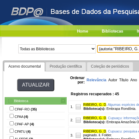
Home
Bibliotecas
I
Acervo documental
Produção científica
Coleção de periódicos
Ordenar
Relevância
Autor
Título
Ano
por:
Registros recuperados : 45
Biblioteca
RIBEIRO, G. D
.
Algumas espécies de 
1.
Biblioteca(s):
Embrapa Rondônia.
CPAF-RO
(35)
CPAA
(4)
RIBEIRO, G. D
.
Cupuaçu: informaçõ
2.
Biblioteca(s):
Embrapa Amazônia Or
CPAF-AP
(4)
RIBEIRO, G. D
.
Cupuacu: pesquisa e
CPATU
(4)
paginado. il. Folder.
3.
AI-SEDE
(3)
Biblioteca(s):
Embrapa Rondônia.