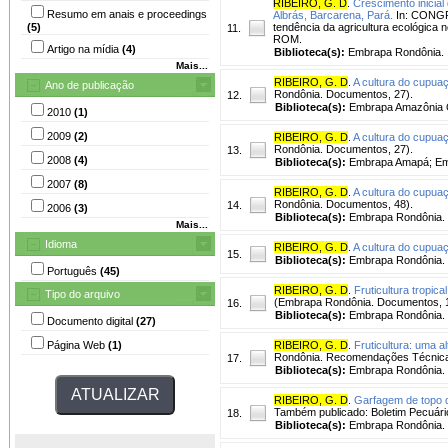
RIBEIRO, G. D
.
Crescimento inicia
Resumo em anais e proceedings
Albrás, Barcarena, Pará.
In: CONGR
(5)
tendência da agricultura ecológica 
11.
ROM.
Artigo na mídia
(4)
Biblioteca(s):
Embrapa Rondônia.
Mais...
RIBEIRO, G. D
.
A cultura do cupua
Ano de publicação
Rondônia. Documentos, 27).
12.
Biblioteca(s):
Embrapa Amazônia O
2010
(1)
2009
(2)
RIBEIRO, G. D
.
A cultura do cupua
Rondônia. Documentos, 27).
13.
2008
(4)
Biblioteca(s):
Embrapa Amapá; Em
2007
(8)
RIBEIRO, G. D
.
A cultura do cupua
Rondônia. Documentos, 48).
14.
2006
(3)
Biblioteca(s):
Embrapa Rondônia.
Mais...
Idioma
RIBEIRO, G. D
.
A cultura do cupua
15.
Biblioteca(s):
Embrapa Rondônia.
Português
(45)
RIBEIRO, G. D
.
Fruticultura tropica
Tipo do arquivo
(Embrapa Rondônia. Documentos, 
16.
Biblioteca(s):
Embrapa Rondônia.
Documento digital
(27)
Página Web
(1)
RIBEIRO, G. D
.
Fruticultura: uma a
Rondônia. Recomendações Técnica
17.
Biblioteca(s):
Embrapa Rondônia.
RIBEIRO, G. D
.
Garfagem de topo d
Também publicado: Boletim Pecuári
18.
Biblioteca(s):
Embrapa Rondônia.