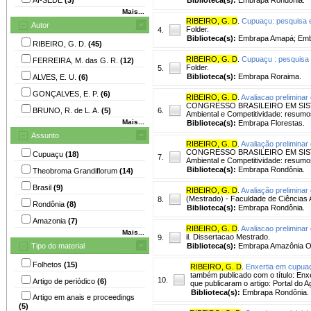
Mais...
RIBEIRO, G. D
.
Cupuaçu: pesquisa e
Autor
Folder.
4.
Biblioteca(s):
Embrapa Amapá; Embr
RIBEIRO, G. D.
(45)
RIBEIRO, G. D
.
Cupuaçu : pesquisa 
FERREIRA, M. das G. R.
(12)
Folder.
5.
Biblioteca(s):
Embrapa Roraima.
ALVES, E. U.
(6)
GONÇALVES, E. P.
(6)
RIBEIRO, G. D
.
Avaliacao preliminar
CONGRESSO BRASILEIRO EM SISTEMA
BRUNO, R. de L. A.
(5)
6.
Ambiental e Competitividade: resum
Mais...
Biblioteca(s):
Embrapa Florestas.
Assunto
RIBEIRO, G. D
.
Avaliação preliminar
CONGRESSO BRASILEIRO EM SISTEMA
Cupuaçu
(18)
7.
Ambiental e Competitividade: resum
Biblioteca(s):
Embrapa Rondônia.
Theobroma Grandiflorum
(14)
Brasil
(9)
RIBEIRO, G. D
.
Avaliação preliminar
(Mestrado) - Faculdade de Ciências 
8.
Rondônia
(8)
Biblioteca(s):
Embrapa Rondônia.
Amazonia
(7)
RIBEIRO, G. D
.
Avaliacao preliminar
Mais...
il. Dissertacao Mestrado.
9.
Tipo do material
Biblioteca(s):
Embrapa Amazônia Or
Folhetos
(15)
RIBEIRO, G. D
.
Enxertia em cupuaç
também publicado com o título: Enx
10.
Artigo de periódico
(6)
que publicaram o artigo: Portal do 
Biblioteca(s):
Embrapa Rondônia.
Artigo em anais e proceedings
(5)