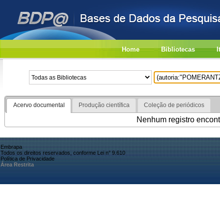
Home
Bibliotecas
I
Acervo documental
Produção científica
Coleção de periódicos
Nenhum registro encont
Embrapa
Todos os direitos reservados, conforme Lei n° 9.610
Política de Privacidade
Área Restrita