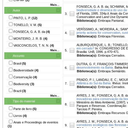
Mais...
FONSECA, G. A. B. da
;
SCHMINK, M
biodiversidade e dinamica do uso da
Autor
of Florida, 1995. 334p.il. Anais da 
3.
Conservation and Land Use Dynamics
PINTO, L. P.
(12)
Biblioteca(s):
Embrapa Pantanal.
TONELLO, V. M.
(5)
VERÍSSIMO, A.
;
MOREIRA, A.
;
SAWY
FONSECA, G. A. B. da
(4)
priority actions for conservation, sus
4.
Biblioteca(s):
Embrapa Florestas.
MONTEIRO, J. R. B.
(4)
ALBURQUERQUE, L. B.
;
TONELLO, 
VASCONCELOS, T. N. N.
(4)
em cerrado?
In: CONGRESSO DE ECOL
Mais...
5.
Brasilia: UnB, 1996. p.470-471.
Biblioteca(s):
Embrapa Cerrados.
Assunto
Brasil
(5)
DUTRA, G. F
;
FRANÇOIS-TIMMERS,
desenvolvimento na Bahia.
Bahia Anál
6.
Biodiversidade
(4)
Biblioteca(s):
Embrapa Semiárido.
Conservação
(4)
PRADO, P. I.
;
LANDAU, E. C.
;
MOURA
Atlântica do Sul da Bahia.
Ilhéus: Ins
7.
Biodiversity
(3)
Biblioteca(s):
Embrapa Cerrados.
Brazil
(3)
AYRES, J. M.
;
FONSECA, G. A. B. d
Mais...
inovadoras para conservação da biodi
Tipo do material
Ministério do Meio Ambiente, [1997]. 
8.
Parques e Reservas. Coordenação: 
Parte de livro
(5)
Tarcisio P. Pereira.
Biblioteca(s):
Embrapa Recursos Ge
Livros
(4)
AYRES, J. M.
;
FONSECA, G. A. B. d
Anais e Proceedings de eventos
corredores ecológicos das florestas n
9.
(1)