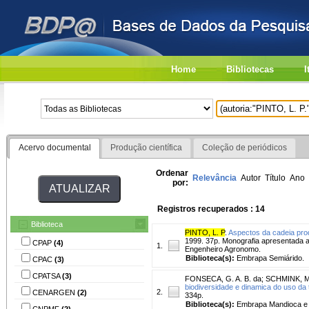
Home
Bibliotecas
I
Acervo documental
Produção científica
Coleção de periódicos
Ordenar
Relevância
Autor
Título
Ano
por:
Registros recuperados : 14
Biblioteca
PINTO, L. P
.
Aspectos da cadeia pro
1999. 37p. Monografia apresentada a
CPAP
(4)
1.
Engenheiro Agronomo.
Biblioteca(s):
Embrapa Semiárido.
CPAC
(3)
CPATSA
(3)
FONSECA, G. A. B. da
;
SCHMINK, M
biodiversidade e dinamica do uso da 
2.
CENARGEN
(2)
334p.
Biblioteca(s):
Embrapa Mandioca e F
CNPMF
(2)