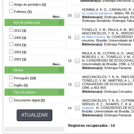
Biblioteca(s):
Embrapa Recursos Ge
Artigo de periódico
(1)
HOMMA, A. K. O.
;
CARVALHO, R. d
Folhetos
(1)
no sudeste paraense.
Belém, PA: Em
10.
Mais...
Biblioteca(s):
Embrapa Amapá; Emb
Embrapa Semiárido; Embrapa Tabul
Ano de publicação
TONELLO, V. M.
;
PAULA, A. M.
;
BOR
2012
(1)
VASCONCELOS, T. N. N.
;
SERGIO,
de Mato Grosso.
In: CONGRESSO DE
11.
2005
(1)
resumos. Brasilia: Universidade de B
Biblioteca(s):
Embrapa Pantanal.
2004
(1)
2003
(1)
PAULA, A. M.
;
CUTRIN, A. O.
;
VASC
BORGES, L. K.
;
TONELLO, V. M.
;
2002
(1)
In: CONGRESSO DE ECOLOGIA DO BRA
12.
Universidade de Brasilia, 1996. p.72
Mais...
Biblioteca(s):
Embrapa Pantanal.
Idioma
VASCONCELOS, T. N. N.
;
PAES DE
Português
(13)
TONELLO, V. M.
;
MARTINS, A. L.
;
CONGRESSO DE ECOLOGIA DO BRASIL,
13.
Inglês
(1)
1996. p.453-454.
Biblioteca(s):
Embrapa Cerrados.
Tipo do arquivo
Documento digital
(1)
VASCONCELOS, T. N. N.
;
CUTRIM,
SERGIO, E. C.
;
SOARES, C. R. A.
;
vegetais.
In: CONGRESSO DE ECOLOG
14.
Brasilia: Universidade de Brasilia, 1
Biblioteca(s):
Embrapa Pantanal.
Registros recuperados : 14