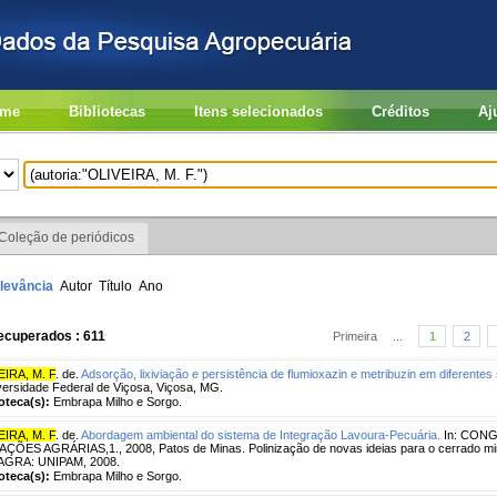
me
Bibliotecas
Itens selecionados
Créditos
Aj
Coleção de periódicos
levância
Autor
Título
Ano
ecuperados : 611
Primeira
...
1
2
EIRA, M. F
. de.
Adsorção, lixiviação e persistência de flumioxazin e metribuzin em diferentes 
versidade Federal de Viçosa, Viçosa, MG.
ioteca(s):
Embrapa Milho e Sorgo.
EIRA, M. F
. de.
Abordagem ambiental do sistema de Integração Lavoura-Pecuária.
In: CON
ÇÕES AGRÁRIAS,1., 2008, Patos de Minas. Polinização de novas ideias para o cerrado min
AGRA: UNIPAM, 2008.
ioteca(s):
Embrapa Milho e Sorgo.