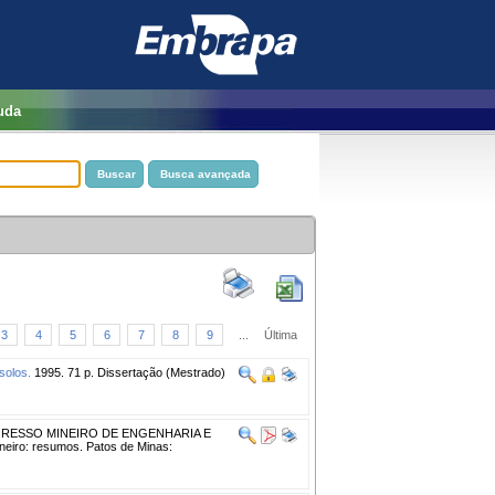
uda
3
4
5
6
7
8
9
...
Última
solos.
1995. 71 p. Dissertação (Mestrado)
GRESSO MINEIRO DE ENGENHARIA E
eiro: resumos. Patos de Minas: