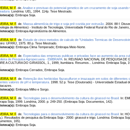
EIRA, M. F
. de.
Analise e previsao do potencial genetico de um cruzamento de soja usando
eadura.
Londrina: UEL, 1994. 114p. Tese Mestrado.
lioteca(s):
Embrapa Soja.
VEIRA, M. F
. de.
Massa alimentícia de trigo e soja pré-cozida por extrusão.
2004. 88 f. Disse
ologia de Alimentos) - Instituto de Tecnologia, Universidade Federal Rural do Rio de Janeiro,
lioteca(s):
Embrapa Agroindústria de Alimentos.
VEIRA, M. F
. de.
Estudo de cinco metodos de calculo de "Unidades Termicas de Desenvolvi
iro: UFRRJ, 1975. 80 p. Tese Mestrado.
lioteca(s):
Embrapa Clima Temperado; Embrapa Meio-Norte.
VEIRA, M. F
. de.
Expectativa das empresas publicas e privadas face ao aumento da area cul
ileira de Pesquisa Agropecuaria - EMBRAPA.
In: REUNIAO NACIONAL DE PESQUISA DE G
RE A CULTURA DO GIRASSOL, 1., 1999, Itumbiara. Resumos... Londrina: Embrapa Soja, 19
.
lioteca(s):
Embrapa Cerrados; Embrapa Soja.
VEIRA, M. F
. de.
Retenção dos herbicidas flazasulfuron e imazaquin em solos de diferentes c
rentes valores de pH e temperatura.
1998. 52 p. Tese (Doutorado) - Universidade Estadual 
tacazes.
lioteca(s):
Embrapa Milho e Sorgo.
VEIRA, M. F
. de.
Tecnologias para o desenvolvimento da cultura do girassol no Brasil.
In: EM
apa Soja, 1999. Londrina, 2000. p. 249-250. (Embrapa Soja. Documentos, 142).
lioteca(s):
Embrapa Soja.
VEIRA, M. F
. de.
Tecnologias para o desenvolvimento da cultura do girassol no Brasil.
In: HO
.). Resultados de pesquisa da Embrapa Soja - 2000: girassol e trigo. Londrina: Embrapa Soja
umentos, 165).
lioteca(s):
Embrapa Soja.