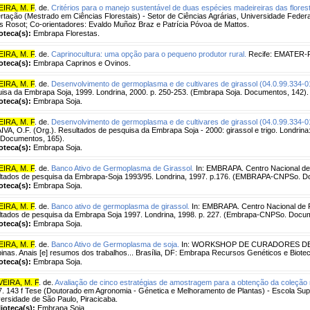
EIRA, M. F
. de.
Critérios para o manejo sustentável de duas espécies madeireiras das flores
rtação (Mestrado em Ciências Florestais) - Setor de Ciências Agrárias, Universidade Federa
s Rosot; Co-orientadores: Evaldo Muñoz Braz e Patrícia Póvoa de Mattos.
ioteca(s):
Embrapa Florestas.
EIRA, M. F
. de.
Caprinocultura: uma opção para o pequeno produtor rural.
Recife: EMATER-PE
ioteca(s):
Embrapa Caprinos e Ovinos.
EIRA, M. F
. de.
Desenvolvimento de germoplasma e de cultivares de girassol (04.0.99.334-0
isa da Embrapa Soja, 1999. Londrina, 2000. p. 250-253. (Embrapa Soja. Documentos, 142).
ioteca(s):
Embrapa Soja.
EIRA, M. F
. de.
Desenvolvimento de germoplasma e de cultivares de girassol (04.0.99.334-0
VA, O.F. (Org.). Resultados de pesquisa da Embrapa Soja - 2000: girassol e trigo. Londrin
 Documentos, 165).
ioteca(s):
Embrapa Soja.
EIRA, M. F
. de.
Banco Ativo de Germoplasma de Girassol.
In: EMBRAPA. Centro Nacional de 
tados de pesquisa da Embrapa-Soja 1993/95. Londrina, 1997. p.176. (EMBRAPA-CNPSo. D
ioteca(s):
Embrapa Soja.
EIRA, M. F
. de.
Banco ativo de germoplasma de girassol.
In: EMBRAPA. Centro Nacional de P
tados de pesquisa da Embrapa Soja 1997. Londrina, 1998. p. 227. (Embrapa-CNPSo. Docum
ioteca(s):
Embrapa Soja.
EIRA, M. F
. de.
Banco Ativo de Germoplasma de soja.
In: WORKSHOP DE CURADORES DE
nas. Anais [e] resumos dos trabalhos... Brasília, DF: Embrapa Recursos Genéticos e Biotecn
ioteca(s):
Embrapa Soja.
VEIRA, M. F
. de.
Avaliação de cinco estratégias de amostragem para a obtenção da coleção nu
. 143 f Tese (Doutorado em Agronomia - Génetica e Melhoramento de Plantas) - Escola Super
ersidade de São Paulo, Piracicaba.
lioteca(s):
Embrapa Soja.