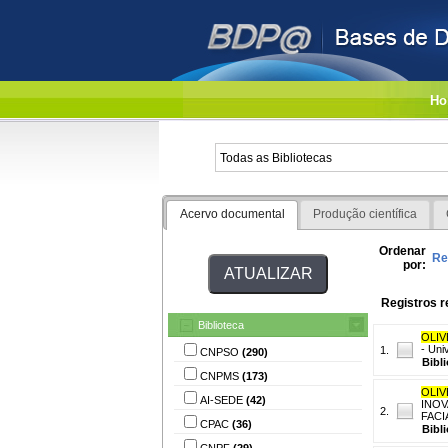
Ho
Acervo documental
Produção científica
Ordenar
Re
por:
Registros r
Biblioteca
OLIV
- Uni
1.
CNPSO
(290)
Bibl
CNPMS
(173)
OLIV
AI-SEDE
(42)
INOVA
2.
FACI
CPAC
(36)
Bibl
CNPF
(29)