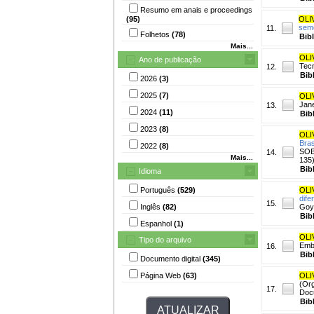
Resumo em anais e proceedings
(95)
OLIV
sem
11.
Folhetos
(78)
Bib
Mais...
OLI
Ano de publicação
Tecn
12.
Bib
2026
(3)
2025
(7)
OLI
Jane
13.
2024
(11)
Bib
2023
(8)
OLI
Bras
2022
(8)
SOB
14.
Mais...
135)
Bib
Idioma
Português
(529)
OLI
dife
15.
Inglês
(82)
Goy
Bib
Espanhol
(1)
OLI
Tipo do arquivo
Embr
16.
Bib
Documento digital
(345)
Página Web
(63)
OLI
(Org
17.
Doc
Bib