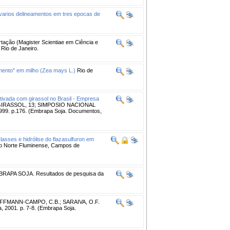
 varios delineamentos em tres epocas de
rtação (Magister Scientiae em Ciência e
 Rio de Janeiro.
mento" em milho (Zea mays L.)
Rio de
tivada com girassol no Brasil - Empresa
IRASSOL, 13; SIMPOSIO NACIONAL
99. p.176. (Embrapa Soja. Documentos,
lasses e hidrólise do flazasulfuron em
do Norte Fluminense, Campos de
BRAPA SOJA. Resultados de pesquisa da
FFMANN-CAMPO, C.B.; SARAIVA, O.F.
, 2001. p. 7-8. (Embrapa Soja.