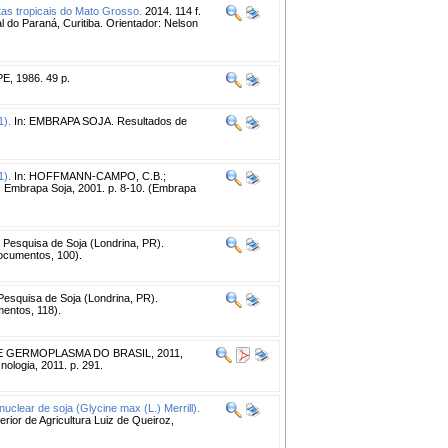
tas tropicais do Mato Grosso.
2014. 114 f.
l do Paraná, Curitiba. Orientador: Nelson
, 1986. 49 p.
1).
In: EMBRAPA SOJA. Resultados de
1).
In: HOFFMANN-CAMPO, C.B.;
a: Embrapa Soja, 2001. p. 8-10. (Embrapa
Pesquisa de Soja (Londrina, PR).
ocumentos, 100).
esquisa de Soja (Londrina, PR).
entos, 118).
 GERMOPLASMA DO BRASIL, 2011,
ologia, 2011. p. 291.
clear de soja (Glycine max (L.) Merrill).
ior de Agricultura Luiz de Queiroz,