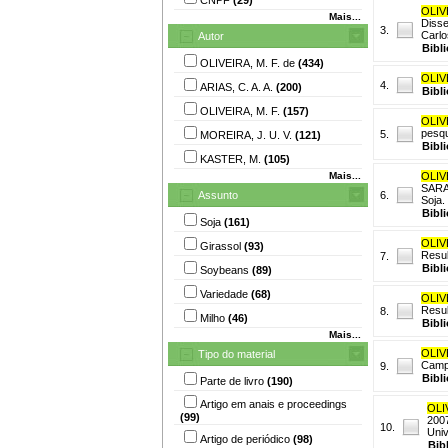
OLIV
Mais...
Disse
3.
Carlo
Autor
Bibl
OLIVEIRA, M. F. de
(434)
OLIV
4.
ARIAS, C. A. A.
(200)
Bibl
OLIVEIRA, M. F.
(157)
OLIV
pesqu
5.
MOREIRA, J. U. V.
(121)
Bibl
KASTER, M.
(105)
Mais...
OLIV
SARAI
Assunto
6.
Soja.
Bibl
Soja
(161)
OLIV
Girassol
(93)
Resul
7.
Bibl
Soybeans
(89)
Variedade
(68)
OLIV
Resul
8.
Milho
(46)
Bibl
Mais...
OLIV
Tipo do material
Campi
9.
Bibl
Parte de livro
(190)
Artigo em anais e proceedings
OLI
(99)
2007
10.
Univ
Artigo de periódico
(98)
Bib