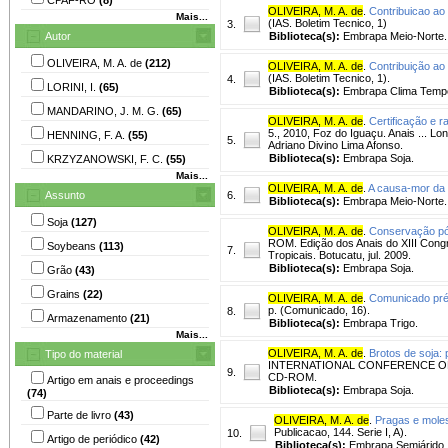
OLIVEIRA, M. A. de
.
Contribuicao ao
Mais...
(IAS. Boletim Tecnico, 1)
3.
Autor
Biblioteca(s):
Embrapa Meio-Norte.
OLIVEIRA, M. A. de
(212)
OLIVEIRA, M. A. de
.
Contribuição ao
(IAS. Boletim Tecnico, 1).
4.
LORINI, I.
(65)
Biblioteca(s):
Embrapa Clima Temp
MANDARINO, J. M. G.
(65)
OLIVEIRA, M. A. de
.
Certificação e r
5., 2010, Foz do Iguaçu. Anais ... Lon
HENNING, F. A.
(55)
5.
Adriano Divino Lima Afonso.
Biblioteca(s):
Embrapa Soja.
KRZYZANOWSKI, F. C.
(55)
Mais...
OLIVEIRA, M. A. de
.
A causa-mor da
Assunto
6.
Biblioteca(s):
Embrapa Meio-Norte.
Soja
(127)
OLIVEIRA, M. A. de
.
Conservação pó
ROM. Edição dos Anais do XIII Cong
Soybeans
(113)
7.
Tropicais. Botucatu, jul. 2009.
Biblioteca(s):
Embrapa Soja.
Grão
(43)
Grains
(22)
OLIVEIRA, M. A. de
.
Comunicado prévi
p. (Comunicado, 16).
8.
Armazenamento
(21)
Biblioteca(s):
Embrapa Trigo.
Mais...
OLIVEIRA, M. A. de
.
Brotos de soja: 
Tipo do material
INTERNATIONAL CONFERENCE ON SOY
9.
CD-ROM.
Artigo em anais e proceedings
Biblioteca(s):
Embrapa Soja.
(74)
Parte de livro
(43)
OLIVEIRA, M. A. de
.
Pragas e moles
Publicacao, 144. Serie I, A).
10.
Artigo de periódico
(42)
Biblioteca(s):
Embrapa Semiárido.