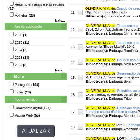
Resumo em anais e proceedings
(26)
OLIVEIRA, M. A. de
.
Estudo de cresc
68p. Dissertacao Mestrado.
11.
Folhetos
(23)
Biblioteca(s):
Embrapa Amazônia O
Mais...
OLIVEIRA. M. A. de
.
Tratamento de 
Ano de publicação
1954. 23 p. (IAS. Boletim Tecnico, 1
12.
Biblioteca(s):
Embrapa Clima Temp
2026
(1)
2025
(11)
OLIVEIRA, M. A. de
.
Tratamento de 
Agronomia "Eliseu Maciel", 1949.
13.
2024
(3)
Biblioteca(s):
Embrapa Rondônia.
2023
(13)
OLIVEIRA, M. A. de
.
Por que nao o 
14.
Biblioteca(s):
Embrapa Meio-Norte
2022
(8)
Mais...
OLIVEIRA, M. A. de
.
Segregação de 
Idioma
R. D. (Ed.). Armazenagem de grãos.
15.
Biblioteca(s):
Embrapa Soja.
Português
(193)
OLIVEIRA, M. A. de
.
Subsídios ao pl
Inglês
(28)
Experimentação Agropecuárias do Sul
16.
Biblioteca(s):
Embrapa Trigo.
Tipo do arquivo
Documento digital
(107)
OLIVEIRA, M. A. de
.
Utilizacao de 
frutos de goiaba (Psidium guajava
P
17.
Página Web
(55)
Biblioteca(s):
Embrapa Mandioca e 
OLIVEIRA, M. A. de
(org.).
Economia
18.
Biblioteca(s):
Embrapa Amazônia O
OLIVEIRA, M. A. de
;
LORINI, I.
Clas