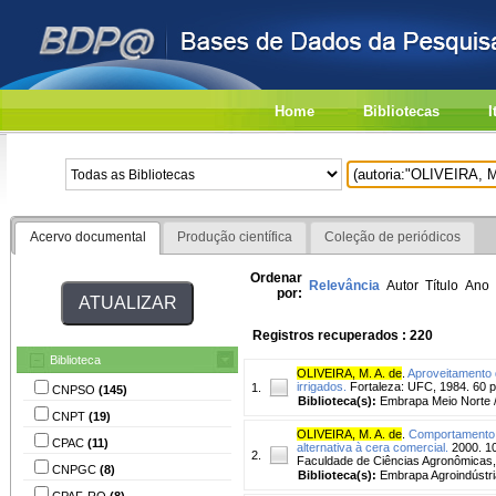
Home
Bibliotecas
I
Acervo documental
Produção científica
Coleção de periódicos
Ordenar
Relevância
Autor
Título
Ano
por:
Registros recuperados : 220
Biblioteca
OLIVEIRA, M. A. de
.
Aproveitamento d
irrigados.
Fortaleza: UFC, 1984. 60 p.
1.
CNPSO
(145)
Biblioteca(s):
Embrapa Meio Norte 
CNPT
(19)
OLIVEIRA, M. A. de
.
Comportamento p
CPAC
(11)
alternativa à cera comercial.
2000. 10
2.
Faculdade de Ciências Agronômicas,
CNPGC
(8)
Biblioteca(s):
Embrapa Agroindústria
CPAF-RO
(8)