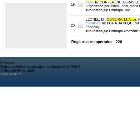
caso.
In: CONFERÊNCIA BRASILEIRA D
19.
Organizado por Irineu Lorini, Maria
Biblioteca(s):
Embrapa Soja.
LEONEL, M.
;
OLIVEIRA, M. A. de
.
P
mandioca.
In: FEIRA DA PEQUENA AG
20.
Especial).
Biblioteca(s):
Embrapa Amazônia O
Registros recuperados : 220
Embrapa
Todos os direitos reservados, conforme Lei n° 9.610
Política de Privacidade
Área Restrita