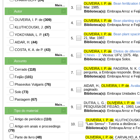
OLIVEIRA, I. P. de
.
Bean fertilization 
Mais...
Mar. 1985.
3.
Autor
Biblioteca(s):
Embrapa Arroz e Feij
OLIVEIRA, I. P. de
(309)
OLIVEIRA, I. P. de
.
Bean planting sys
4.
Biblioteca(s):
Embrapa Arroz e Feij
KLUTHCOUSKI, J.
(97)
OLIVEIRA, I. P. de
.
Bean plant spacin
YOKOYAMA, L. P.
(47)
21, Mar. 1987.
5.
Biblioteca(s):
Embrapa Arroz e Feij
AIDAR, H.
(44)
COSTA, K. A. de P.
(43)
OLIVEIRA, I. P. de
.
Efeitos de difere
Mais...
'Chines - 1'.
Vicosa: UFV, 1975. 46p.
6.
Biblioteca(s):
Embrapa Solos.
Assunto
OLIVEIRA, I. P. de
;
FAGERIA, N. K.
Cerrado
(118)
pergunta, a Embrapa responde. Brasí
7.
Biblioteca(s):
Embrapa Arroz e Feij
Feijão
(101)
Phaseolus Vulgaris
(76)
AIDAR, H.
;
OLIVEIRA, I. P. de
.
Avalia
paginado.
8.
Solo
(73)
Biblioteca(s):
Embrapa Unidades Ce
Pastagem
(67)
DUTRA, L. G.
;
OLIVEIRA, I. P. de
.
Mi
Mais...
PESQUISA DE FEIJÃO, 4., 1993, Lon
9.
Tipo do material
Biblioteca(s):
Embrapa Arroz e Feij
Artigo de periódico
(110)
OLIVEIRA, I. P. de
;
KLUTHCOUSKI,
"Lato Sensu" - Tutoria a distância 
10.
Artigo em anais e proceedings
Biblioteca(s):
Embrapa Arroz e Fei
(79)
Parte de livro
(48)
OLIVEIRA, I. P. de
;
CARVALHO, A. 