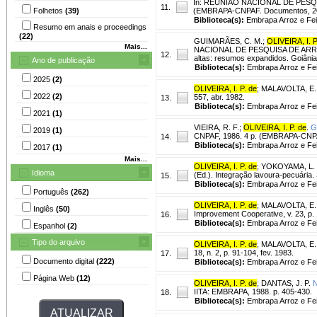
In: REUNIÃO NACIONAL DE PESQUIS
11.
Folhetos
(39)
(EMBRAPA-CNPAF. Documentos, 2
Biblioteca(s):
Embrapa Arroz e Fei
Resumo em anais e proceedings
(22)
GUIMARÃES, C. M.
;
OLIVEIRA, I. P
Mais...
NACIONAL DE PESQUISA DE ARROZ, 6
12.
altas: resumos expandidos. Goiâni
Ano de publicação
Biblioteca(s):
Embrapa Arroz e Fei
2025
(2)
OLIVEIRA, I. P. de
;
MALAVOLTA, E.
2022
(2)
557, abr. 1982.
13.
Biblioteca(s):
Embrapa Arroz e Fei
2021
(1)
VIEIRA, R. F.
;
OLIVEIRA, I. P. de
.
G
2019
(1)
CNPAF, 1986. 4 p. (EMBRAPA-CNPA
14.
Biblioteca(s):
Embrapa Arroz e Fei
2017
(1)
Mais...
OLIVEIRA, I. P. de
;
YOKOYAMA, L. 
Idioma
(Ed.). Integração lavoura-pecuária.
15.
Biblioteca(s):
Embrapa Arroz e Fei
Português
(262)
OLIVEIRA, I. P. de
;
MALAVOLTA, E.
Inglês
(50)
Improvement Cooperative, v. 23, p.
16.
Biblioteca(s):
Embrapa Arroz e Fei
Espanhol
(2)
Tipo do arquivo
OLIVEIRA, I. P. de
;
MALAVOLTA, E.
18, n. 2, p. 91-104, fev. 1983.
17.
Documento digital
(222)
Biblioteca(s):
Embrapa Arroz e Fei
Página Web
(12)
OLIVEIRA, I. P. de
;
DANTAS, J. P.
N
IITA: EMBRAPA, 1988. p. 405-430.
18.
Biblioteca(s):
Embrapa Arroz e Fei