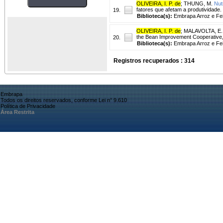
OLIVEIRA, I. P. de
;
THUNG, M.
Nut
fatores que afetam a produtividade.
19.
Biblioteca(s):
Embrapa Arroz e Fei
OLIVEIRA, I. P. de
;
MALAVOLTA, E.
the Bean Improvement Cooperative, 
20.
Biblioteca(s):
Embrapa Arroz e Fei
Registros recuperados : 314
Embrapa
Todos os direitos reservados, conforme Lei n° 9.610
Política de Privacidade
Área Restrita