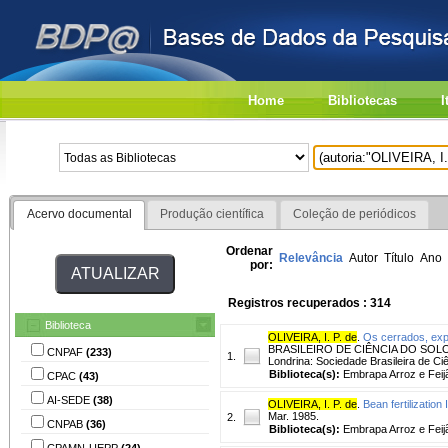
Home
Bibliotecas
I
Acervo documental
Produção científica
Coleção de periódicos
Ordenar
Relevância
Autor
Título
Ano
por:
Registros recuperados : 314
Biblioteca
OLIVEIRA, I. P. de
.
Os cerrados, expa
BRASILEIRO DE CIÊNCIA DO SOLO, 28.,
CNPAF
(233)
1.
Londrina: Sociedade Brasileira de Ciê
Biblioteca(s):
Embrapa Arroz e Feij
CPAC
(43)
AI-SEDE
(38)
OLIVEIRA, I. P. de
.
Bean fertilization 
Mar. 1985.
2.
CNPAB
(36)
Biblioteca(s):
Embrapa Arroz e Feij
CPAMN-UEPP
(24)