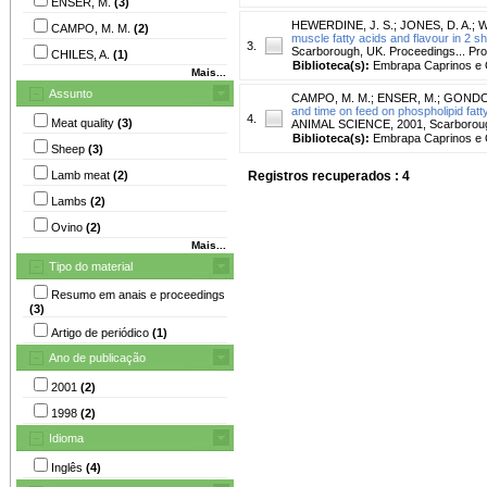
ENSER, M.
(3)
HEWERDINE, J. S.
;
JONES, D. A.
;
W
CAMPO, M. M.
(2)
muscle fatty acids and flavour in 2 s
3.
Scarborough, UK. Proceedings... Pro
CHILES, A.
(1)
Biblioteca(s):
Embrapa Caprinos e 
Mais...
Assunto
CAMPO, M. M.
;
ENSER, M.
;
GONDOU
and time on feed on phospholipid fatt
4.
Meat quality
(3)
ANIMAL SCIENCE, 2001, Scarborough,
Biblioteca(s):
Embrapa Caprinos e 
Sheep
(3)
Lamb meat
(2)
Registros recuperados : 4
Lambs
(2)
Ovino
(2)
Mais...
Tipo do material
Resumo em anais e proceedings
(3)
Artigo de periódico
(1)
Ano de publicação
2001
(2)
1998
(2)
Idioma
Inglês
(4)