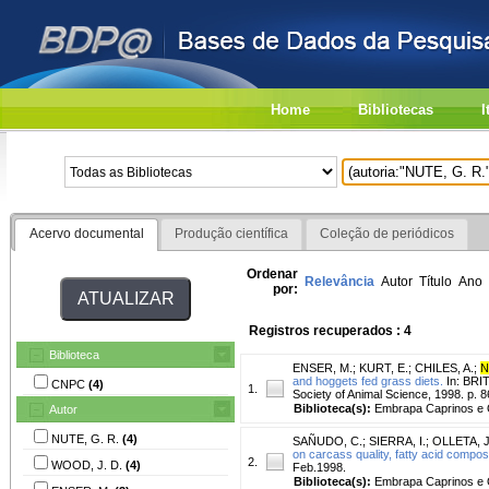
Home
Bibliotecas
I
Acervo documental
Produção científica
Coleção de periódicos
Ordenar
Relevância
Autor
Título
Ano
por:
Registros recuperados : 4
Biblioteca
ENSER, M.
;
KURT, E.
;
CHILES, A.
;
N
and hoggets fed grass diets.
In: BRI
CNPC
(4)
1.
Society of Animal Science, 1998. p. 8
Biblioteca(s):
Embrapa Caprinos e 
Autor
NUTE, G. R.
(4)
SAÑUDO, C.
;
SIERRA, I.
;
OLLETA, J
on carcass quality, fatty acid compos
2.
WOOD, J. D.
(4)
Feb.1998.
Biblioteca(s):
Embrapa Caprinos e 