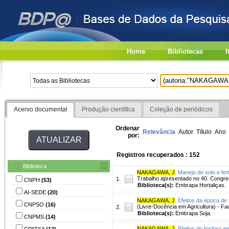
Home
Bibliotecas
I
Acervo documental
Produção científica
Coleção de periódicos
Ordenar
Relevância
Autor
Título
Ano
por:
Registros recuperados : 152
Biblioteca
NAKAGAWA, J
.
Manejo do solo e fert
Trabalho apresentado no 40. Congress
1.
CNPH
(53)
Biblioteca(s):
Embrapa Hortaliças.
AI-SEDE
(20)
NAKAGAWA, J
.
Efeitos da época de
CNPSO
(16)
(Livre-Docência em Agricultura) - Fa
2.
Biblioteca(s):
Embrapa Soja.
CNPMS
(14)
NAKAGAWA, J
.
Efeitos do fosforo 
CPATSA
(12)