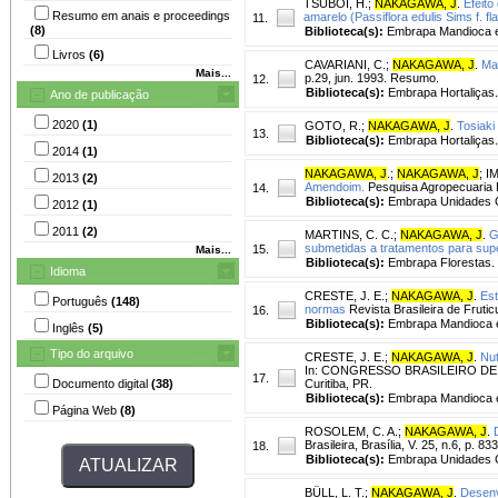
TSUBOI, H.
;
NAKAGAWA, J
.
Efeito
Resumo em anais e proceedings
amarelo (Passiflora edulis Sims f. fl
11.
(8)
Biblioteca(s):
Embrapa Mandioca e 
Livros
(6)
CAVARIANI, C.
;
NAKAGAWA, J
.
Ma
Mais...
p.29, jun. 1993. Resumo.
12.
Biblioteca(s):
Embrapa Hortaliças.
Ano de publicação
2020
(1)
GOTO, R.
;
NAKAGAWA, J
.
Tosiaki
13.
Biblioteca(s):
Embrapa Hortaliças.
2014
(1)
NAKAGAWA, J
.
;
NAKAGAWA, J
;
IM
2013
(2)
Amendoim.
Pesquisa Agropecuaria Br
14.
Biblioteca(s):
Embrapa Unidades C
2012
(1)
2011
(2)
MARTINS, C. C.
;
NAKAGAWA, J
.
G
submetidas a tratamentos para sup
15.
Mais...
Biblioteca(s):
Embrapa Florestas.
Idioma
CRESTE, J. E.
;
NAKAGAWA, J
.
Est
Português
(148)
normas
Revista Brasileira de Frutic
16.
Biblioteca(s):
Embrapa Mandioca e 
Inglês
(5)
Tipo do arquivo
CRESTE, J. E.
;
NAKAGAWA, J
.
Nut
In: CONGRESSO BRASILEIRO DE
17.
Documento digital
(38)
Curitiba, PR.
Biblioteca(s):
Embrapa Mandioca e 
Página Web
(8)
ROSOLEM, C. A.
;
NAKAGAWA, J
.
Brasileira, Brasília, V. 25, n.6, p. 8
18.
Biblioteca(s):
Embrapa Unidades C
BÜLL, L. T.
;
NAKAGAWA, J
.
Desenv