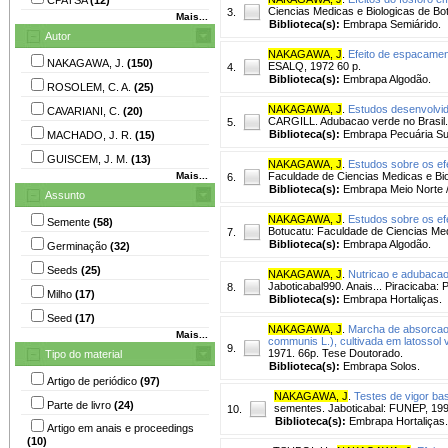
Ciencias Medicas e Biologicas de Bo
3.
Mais...
Biblioteca(s):
Embrapa Semiárido.
Autor
NAKAGAWA, J
.
Efeito de espacamen
NAKAGAWA, J.
(150)
ESALQ, 1972 60 p.
4.
Biblioteca(s):
Embrapa Algodão.
ROSOLEM, C. A.
(25)
NAKAGAWA, J
.
Estudos desenvolvid
CAVARIANI, C.
(20)
CARGILL. Adubacao verde no Brasil.
5.
Biblioteca(s):
Embrapa Pecuária Su
MACHADO, J. R.
(15)
GUISCEM, J. M.
(13)
NAKAGAWA, J
.
Estudos sobre os ef
Mais...
Faculdade de Ciencias Medicas e Bio
6.
Biblioteca(s):
Embrapa Meio Norte 
Assunto
NAKAGAWA, J
.
Estudos sobre os ef
Semente
(58)
Botucatu: Faculdade de Ciencias Med
7.
Biblioteca(s):
Embrapa Algodão.
Germinação
(32)
Seeds
(25)
NAKAGAWA, J
.
Nutricao e adubacao 
Jaboticabal990. Anais... Piracicab
8.
Milho
(17)
Biblioteca(s):
Embrapa Hortaliças.
Seed
(17)
NAKAGAWA, J
.
Marcha de absorcao 
Mais...
communis L.), cultivada em latossol
9.
1971. 66p. Tese Doutorado.
Tipo do material
Biblioteca(s):
Embrapa Solos.
Artigo de periódico
(97)
NAKAGAWA, J
.
Testes de vigor ba
Parte de livro
(24)
sementes. Jaboticabal: FUNEP, 199
10.
Biblioteca(s):
Embrapa Hortaliças.
Artigo em anais e proceedings
(10)