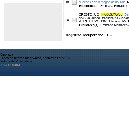
relações cálcio:magnésio no solo.
Re
19.
Biblioteca(s):
Embrapa Hortaliças.
CRESTE, J. E.
;
NAKAGAWA, J
.
Des
AM: Sociedade Brasileira de Cie
20.
PLANTAS, 22., 1996. Manaus, AM. 
Biblioteca(s):
Embrapa Mandioca e 
Registros recuperados : 152
Embrapa
Todos os direitos reservados, conforme Lei n° 9.610
Política de Privacidade
Área Restrita