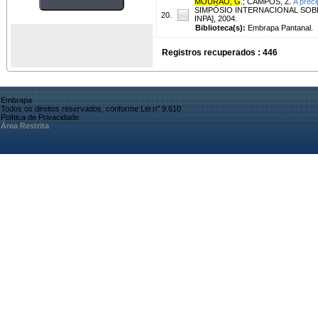
MOURÃO, G
.
;
CAMPOS, Z.
A preci
SIMPÓSIO INTERNACIONAL SOBR
20.
INPA], 2004.
Biblioteca(s):
Embrapa Pantanal.
Registros recuperados : 446
Embrapa
Todos os direitos reservados, conforme Lei n° 9.610
Política de Privacidade
Área Restrita