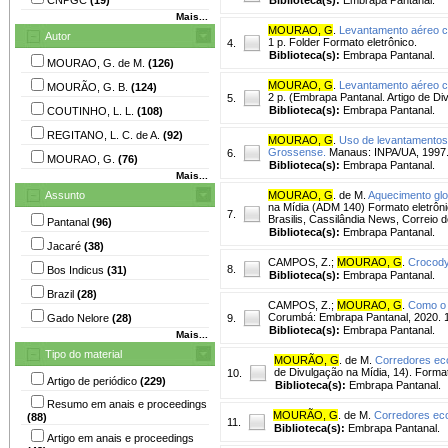
Mais...
MOURAO, G
.
Levantamento aéreo c
Autor
1 p. Folder Formato eletrônico.
4.
Biblioteca(s):
Embrapa Pantanal.
MOURAO, G. de M.
(126)
MOURAO, G
.
Levantamento aéreo c
MOURÃO, G. B.
(124)
2 p. (Embrapa Pantanal. Artigo de Di
5.
Biblioteca(s):
Embrapa Pantanal.
COUTINHO, L. L.
(108)
REGITANO, L. C. de A.
(92)
MOURAO, G
.
Uso de levantamentos 
Grossense.
Manaus: INPA/UA, 1997.
6.
MOURAO, G.
(76)
Biblioteca(s):
Embrapa Pantanal.
Mais...
Assunto
MOURAO, G
. de M.
Aquecimento glo
na Mídia (ADM 140) Formato eletrôn
7.
Brasilis, Cassilândia News, Correio 
Pantanal
(96)
Biblioteca(s):
Embrapa Pantanal.
Jacaré
(38)
CAMPOS, Z.
;
MOURAO, G
.
Crocodyl
8.
Bos Indicus
(31)
Biblioteca(s):
Embrapa Pantanal.
Brazil
(28)
CAMPOS, Z.
;
MOURAO, G
.
Como o 
Corumbá: Embrapa Pantanal, 2020. 1
Gado Nelore
(28)
9.
Biblioteca(s):
Embrapa Pantanal.
Mais...
Tipo do material
MOURÃO, G
. de M.
Corredores eco
de Divulgação na Mídia, 14). Format
10.
Artigo de periódico
(229)
Biblioteca(s):
Embrapa Pantanal.
Resumo em anais e proceedings
MOURÃO, G
. de M.
Corredores eco
(88)
11.
Biblioteca(s):
Embrapa Pantanal.
Artigo em anais e proceedings