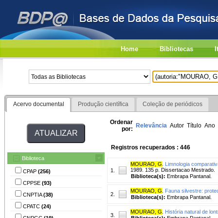
Home
Bibliotecas
I
Acervo documental
Produção científica
Coleção de periódicos
Ordenar
Relevância
Autor
Título
Ano
por:
Registros recuperados : 446
Biblioteca
MOURAO, G
.
Limnologia comparativ
1989. 135 p. Dissertacao Mestrado.
1.
CPAP
(256)
Biblioteca(s):
Embrapa Pantanal.
CPPSE
(93)
MOURAO, G
.
Fauna silvestre: prot
2.
CNPTIA
(38)
Biblioteca(s):
Embrapa Pantanal.
CPATC
(24)
MOURAO, G
.
História natural de lon
3.
CNPGC
(19)
Biblioteca(s):
Embrapa Pantanal.