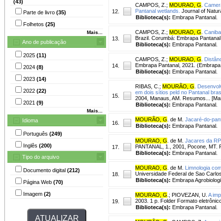
(43)
CAMPOS, Z.
;
MOURAO, G
.
Camera
Pantanal wetlands.
Journal of Natura
12.
Parte de livro
(35)
Biblioteca(s):
Embrapa Pantanal.
Folhetos
(25)
CAMPOS, Z.
;
MOURAO, G
.
Caniba
Mais...
Brazil. Corumbá: Embrapa Pantanal
13.
Ano de publicação
Biblioteca(s):
Embrapa Pantanal.
2025
(11)
CAMPOS, Z.
;
MOURAO, G
.
Distân
Embrapa Pantanal, 2021. (Embrapa 
14.
2024
(8)
Biblioteca(s):
Embrapa Pantanal.
2023
(14)
RIBAS, C.
;
MOURÃO, G
.
Desenvolv
2022
(22)
em dois sítios peld no Pantanal brasi
15.
2004, Manaus, AM. Resumos... [Man
2021
(9)
Biblioteca(s):
Embrapa Pantanal.
Mais...
MOURÃO, G
. de M.
Jacaré-do-pant
Idioma
16.
Biblioteca(s):
Embrapa Pantanal.
Português
(249)
MOURAO, G
. de M.
Jacares da RP
Inglês
(200)
PANTANAL, 1., 2001, Pocone, MT. 
17.
Biblioteca(s):
Embrapa Pantanal.
Tipo do arquivo
MOURAO, G
. de M.
Limnologia com
Documento digital
(212)
Universidade Federal de Sao Carlos
18.
Biblioteca(s):
Embrapa Agrobiolog
Página Web
(70)
Imagem
(2)
MOURAO, G
.
;
PIOVEZAN, U.
A imp
2003. 1 p. Folder Formato eletrônic
19.
Biblioteca(s):
Embrapa Pantanal.