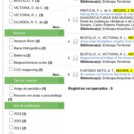
BUSTILLO, V.
(3)
Biblioteca(s):
Embrapa Territorial.
VICTORIA, D. de C.
(3)
PANTOJA, F. L. de S.
;
MOURA, J. M.
hidrográficas na mesorregião de San
VICTORIA, R. L.
(3)
DA AGRICULTURA E DAS MUDANÇAS 
3.
frente às mudanças climáticas e de u
OLIVEIRA, R. C. de
(2)
Soriano, Carlos Roberto Padovani, Li
Mais...
Biblioteca(s):
Embrapa Amazônia Or
Assunto
BUSTILLO, V.
;
VICTORIA, R. L.
;
MOU
Amazon River
(2)
Amazonian floodplains insights from
4.
Biblioteca(s):
Embrapa Territorial.
Bacia Hidrográfica
(2)
BUSTILLO, V.
;
VICTORIA, R. L.
;
MOU
Belterra
(2)
biogeochemical budget of the Amazon R
5.
Biblioteca(s):
Embrapa Territorial.
Biogeochemical cycles
(2)
CO2 outgassing
(2)
FURTADO NETO, A. T.
;
MOURA, J. 
de metano na Floresta Nacional do T
6.
Mais...
Biblioteca(s):
Embrapa Amazônia Or
Tipo do material
Registros recuperados : 6
Artigo de periódico
(4)
Resumo em anais e proceedings
(2)
Ano de publicação
2019
(1)
2015
(2)
2011
(2)