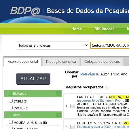
Home
Bibliotecas
I
Acervo documental
Produção científica
Coleção de periódicos
Ordenar
Relevância
Autor
Título
Ano
por:
Registros recuperados : 6
Biblioteca
PANTOJA, F. L. de S.
;
MOURA, J. M.
mesorregião de Santarém, PA.
In: 
CNPM
(3)
AGRICULTURA E DAS MUDANÇAS CLI
1.
frente às mudanças climáticas e de u
CPATU
(3)
Soriano, Carlos Roberto Padovani, Li
Biblioteca(s):
Embrapa Amazônia Or
Autor
MOURA, J. M. S. de
(5)
BUSTILLO, V.
;
VICTORIA, R. L.
;
MOU
Floodplains over a 2000-km reach: i
2.