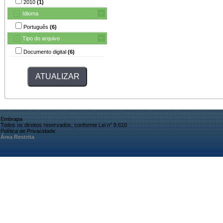
2010
(1)
Idioma
Português
(6)
Tipo do arquivo
Documento digital
(6)
Embrapa
Todos os direitos reservados, conforme Lei n° 9.610
Política de Privacidade
Área Restrita