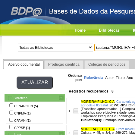
Home
Bibliotecas
I
Acervo documental
Produção científica
Coleção de periódicos
Ordenar
Relevância
Autor
Título
Ano
por:
Registros recuperados : 8
Biblioteca
MOREIRA-FILHO, C.A
.
Caracterizaç
agrícola e florestal.
In: WORKSHOP 
CENARGEN
(5)
[Trabalhos apresentados...] Campina
1.
workshop sobre biodiversidade: pers
CNPMA
(1)
Tropical de Pesquisas e Tecnologia A
Biblioteca(s):
Embrapa Meio Ambien
CPAMN
(1)
CPPSE
(1)
MOREIRA-FILHO, C.A
.
From molecula
Cultura, v. 45, n. 3/4, p. 269-272, Ma
2.
Autor