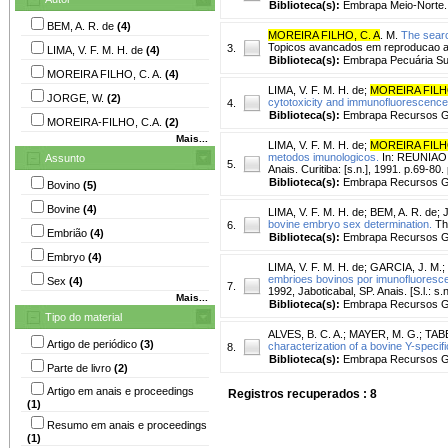
Biblioteca(s):
Embrapa Meio-Norte.
BEM, A. R. de
(4)
MOREIRA FILHO, C. A
. M.
The searc
Topicos avancados em reproducao ani
3.
LIMA, V. F. M. H. de
(4)
Biblioteca(s):
Embrapa Pecuária Su
MOREIRA FILHO, C. A.
(4)
LIMA, V. F. M. H. de
;
MOREIRA FILHO
JORGE, W.
(2)
cytotoxicity and immunofluorescenc
4.
Biblioteca(s):
Embrapa Recursos Ge
MOREIRA-FILHO, C.A.
(2)
Mais...
LIMA, V. F. M. H. de
;
MOREIRA FILHO
metodos imunologicos.
In: REUNIAO
Assunto
5.
Anais. Curitiba: [s.n.], 1991. p.69-80.
Biblioteca(s):
Embrapa Recursos Ge
Bovino
(5)
Bovine
(4)
LIMA, V. F. M. H. de
;
BEM, A. R. de
;
bovine embryo sex determination.
The
6.
Embrião
(4)
Biblioteca(s):
Embrapa Recursos Ge
Embryo
(4)
LIMA, V. F. M. H. de
;
GARCIA, J. M.
;
embrioes bovinos por imunofluorescen
Sex
(4)
7.
1992, Jaboticabal, SP. Anais. [S.l.: s.
Mais...
Biblioteca(s):
Embrapa Recursos Ge
Tipo do material
ALVES, B. C. A.
;
MAYER, M. G.
;
TABE
Artigo de periódico
(3)
characterization of a bovine Y-speci
8.
Biblioteca(s):
Embrapa Recursos Ge
Parte de livro
(2)
Artigo em anais e proceedings
Registros recuperados : 8
(1)
Resumo em anais e proceedings
(1)