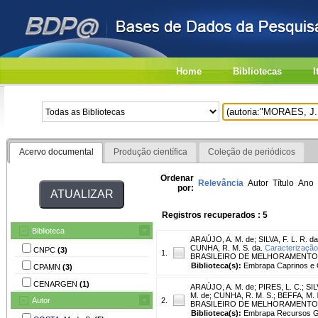
Home
Bibliotecas
I
Acervo documental
Produção científica
Coleção de periódicos
Ordenar
Relevância
Autor
Título
Ano
por:
Registros recuperados : 5
Biblioteca
ARAÚJO, A. M. de
;
SILVA, F. L. R. da
CUNHA, R. M. S. da.
Caracterização
CNPC
(3)
1.
BRASILEIRO DE MELHORAMENTO ANIMAL
Biblioteca(s):
Embrapa Caprinos e 
CPAMN
(3)
CENARGEN
(1)
ARAÚJO, A. M. de
;
PIRES, L. C.
;
SIL
M. de
;
CUNHA, R. M. S.
;
BEFFA, M.
Autor
2.
BRASILEIRO DE MELHORAMENTO ANIMA
Biblioteca(s):
Embrapa Recursos Ge