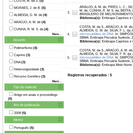
COSTA, M. da S.
(5)
ARAUJO, A. M. de
;
PIRES, L. C.
;
SIL
MORAES, J. de B.
(5)
M. de
;
CUNHA, R. M. S. da
;
BEFFA, 
3.
BRASILEIRO DE MELHORAMENTO ANIMAL
ALMEIDA, G. M. de
(4)
Biblioteca(s):
Embrapa Caprinos e 
ARAÚJO, A. M. de
(4)
COSTA, M. da S.
;
ARAÚJO, A. M. de
CUNHA, R. M. S. da
(4)
ALMEIDA, G. M. de
;
SILVA, F. L. da
;
microssatélites de DNA.
In: SIMPÓSI
Mais...
4.
SBMA: Embrapa Pecuária Sudeste, 2
Assunto
Biblioteca(s):
Embrapa Caprinos e 
Polimorfismo
(4)
COSTA, M. da S.
;
ARAÚJO, A. M. de
ALMEIDA, G. M. de
;
SILVA, F. R. da
;
Caprino
(3)
microssatélites de DNA.
In: SIMPÓSI
5.
SBMA: Embrapa Pecuária Sudeste, 2
DNA
(3)
Biblioteca(s):
Embrapa Meio-Norte.
Heterozigosidade
(3)
Registros recuperados : 5
Recurso Genético
(3)
Mais...
Tipo do material
Artigo em anais e proceedings
(5)
Ano de publicação
2008
(5)
Idioma
Português
(5)