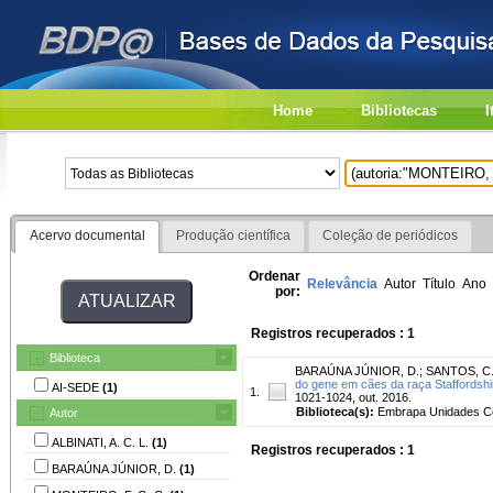
Home
Bibliotecas
I
Acervo documental
Produção científica
Coleção de periódicos
Ordenar
Relevância
Autor
Título
Ano
por:
Registros recuperados : 1
Biblioteca
BARAÚNA JÚNIOR, D.
;
SANTOS, C.
do gene em cães da raça Staffordshir
AI-SEDE
(1)
1.
1021-1024, out. 2016.
Biblioteca(s):
Embrapa Unidades Ce
Autor
ALBINATI, A. C. L.
(1)
Registros recuperados : 1
BARAÚNA JÚNIOR, D.
(1)