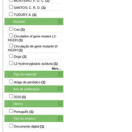
MONTEIRO, F. G. C.
(1)
SANTOS, C. R. O.
(1)
TUDURY, A.
(1)
Assunto
Cao
(1)
Circulation of gene mutant L2-
HGDH
(1)
Circulação de gene mutante l2-
HGDH
(1)
Dogs
(1)
L2-hydroxyglutaric aciduria
(1)
Mais...
Tipo do material
Artigo de periódico
(1)
Ano de publicação
2016
(1)
Idioma
Português
(1)
Tipo do arquivo
Documento digital
(1)