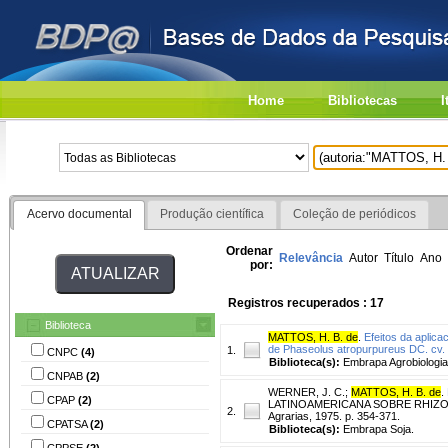
Home
Bibliotecas
I
Acervo documental
Produção científica
Coleção de periódicos
Ordenar
Relevância
Autor
Título
Ano
por:
Registros recuperados : 17
Biblioteca
MATTOS, H. B. de
.
Efeitos da aplic
de Phaseolus atropurpureus DC. cv. S
1.
CNPC
(4)
Biblioteca(s):
Embrapa Agrobiologia
CNPAB
(2)
WERNER, J. C.
;
MATTOS, H. B. de
.
CPAP
(2)
LATINOAMERICANA SOBRE RHIZOBIUM, 7
2.
Agrarias, 1975. p. 354-371.
CPATSA
(2)
Biblioteca(s):
Embrapa Soja.
CPPSE
(2)