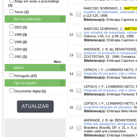
Artigo em anais e proceedings
(1)
NARCISO SOBRINHO, J.
;
MATTOS,
Teses
(1)
estadios de maturidade, submetido 
11.
p.113-125, 1998.
Ano de publicação
Biblioteca(s):
Embrapa Caprinos e
2003
(1)
NARCISO SOBRINHO, J.
;
MATTOS,
tres estadios de maturidade, subme
1998
(3)
12.
Odessa, v.55, n.2, p.99-111, 1998.
Biblioteca(s):
Embrapa Caprinos e
1996
(2)
1993
(1)
ANDRADE, J. B. de
;
BENINTENDE, 
potássio na produção e composição 
13.
1991
(1)
ZOOTECNIA, 33., 1996, Fortaleza. Fo
Biblioteca(s):
Embrapa Caprinos e
Mais...
Idioma
LEPACH, I. F.
;
LOMBARDI NETO, F
integrado de pesquisa; solo e clima.
14.
Português
(17)
Biblioteca(s):
Embrapa Tabuleiros 
Tipo do arquivo
LEPSCH, I. F.
;
LOMBARDI NETO, F.
integrado de pesquisa: solo e clima.
15.
Documento digital
(1)
Biblioteca(s):
Embrapa Pantanal; 
LEPSCH, I. F.
;
LOMBARDI NETO, F
programa integrado de pesquisa.
Sa
16.
Biblioteca(s):
Embrapa Meio-Norte
ANDRADE, J. B. de
;
BENINTENDE, 
Efeito das adubações nitrogenada e
Brasileira, Brasília, DF, v. 31, n. 9,
17.
matter yield and composition.
Biblioteca(s):
Embrapa Unidades C