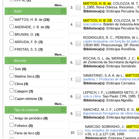
MATTOS, H. B. de
;
COLOZZA, M. T.
Mais...
1.,1985, Nova Odessa. Resumos... No
3.
Autor
Biblioteca(s):
Embrapa Pecuária Su
MATTOS, H. B. de
(16)
MATTOS, H. B. DE
;
COLOZZA, M. T
macrotiloma.
Boletim de Industria Anim
4.
ANDRADE, J. B. de
(5)
Biblioteca(s):
Embrapa Pecuária Su
BRUNINI, O.
(4)
RODRIGUES, R. C.
;
PEREIRA, W. L.
capim-braquária, em função da aplica
ARRUDA, F. B.
(3)
5.
13630-900. Pirassununga, SP. Revist
Biblioteca(s):
Embrapa Rondônia.
FREITAS, S. S.
(3)
Mais...
ROCHA, G. L. da
;
WERNER, J. C.
;
M
Assunto
de Zootecnia da Secretaria da Agricul
6.
Biblioteca(s):
Embrapa Semiárido.
Solo
(6)
SAVASTANO, S. A. A. de L.
;
MATTOS,
Matéria Seca
(5)
paulista. I. Producao de materia seca,
7.
Biblioteca(s):
Embrapa Cerrados.
Clima
(4)
Calagem
(3)
LEPSCH, I. F.
;
LUMBARDI NETO, F.
solo e clima.
Sao Paulo: CPA, 1985. 
8.
Capim-elefante
(3)
Biblioteca(s):
Embrapa Algodão.
Mais...
SANCHEZ, M. J. F.
;
LOPES, E. S.
;
M
Tipo do material
leguminosas forrageiras de clima trop
9.
Biblioteca(s):
Embrapa Agrobiologia
Artigo de periódico
(8)
Folhetos
(5)
NARCISO SOBRINHO, J.
;
MATTOS,
tres estadios de maturidade, submeti
10.
Parte de livro
(2)
v.55, n.2, p.127-138, 1998.
Biblioteca(s):
Embrapa Caprinos e